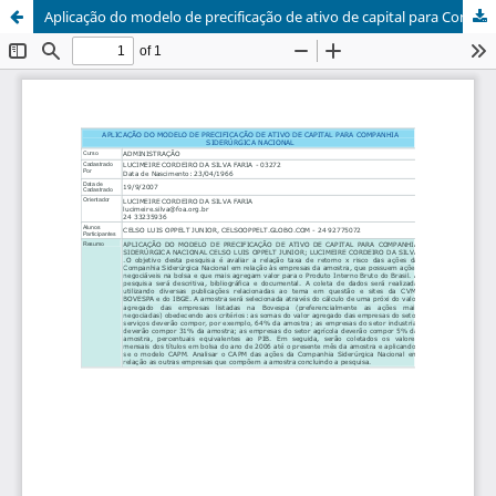
Aplicação do modelo de precificação de ativo de capital para Companhia Siderúrgica Nacional