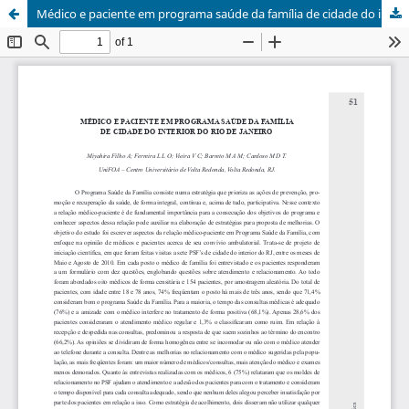
Médico e paciente em programa saúde da família de cidade do interior do Rio de Janeiro