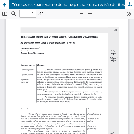
Técnicas reexpansivas no derrame pleural - uma revisão de literatura