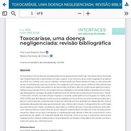
TOXOCARÍASE, UMA DOENÇA NEGLIGENCIADA: REVISÃO BIBLIOGRÁFICA