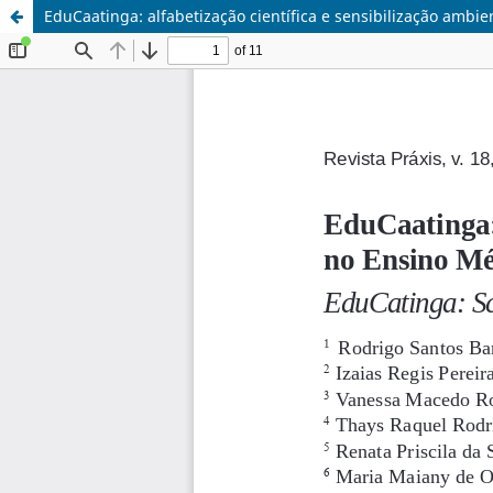
EduCaatinga: alfabetização científica e sensibilização ambi