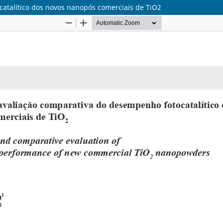
catalítico dos novos nanopós comerciais de TiO2