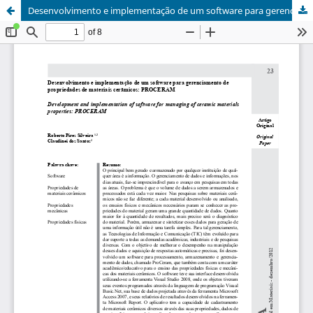
Desenvolvimento e implementação de um software para gerenciamento de propriedades de materiais cerâmicos: PROCERAM