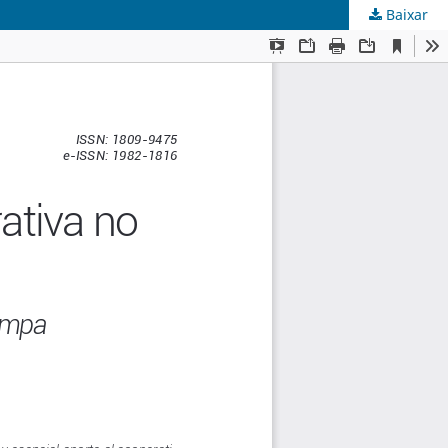
Baixar