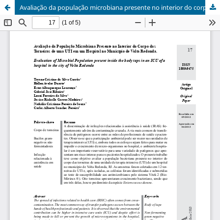
Avaliação da população microbiana presente no interior do corpo das torneiras de uma UTI em um Hospital no município de Volta Redonda