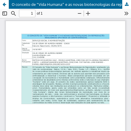
O conceito de “Vida Humana” e as novas biotecnologias da reprodução: analisando um rede de controvérsias