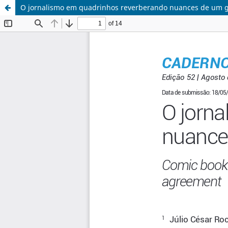
O jornalismo em quadrinhos reverberando nuances de um g