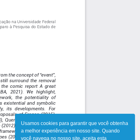
Usamos cookies para garantir que você obtenha
a melhor experiência em nosso site. Quando
você navega no nosso site, aceita esta