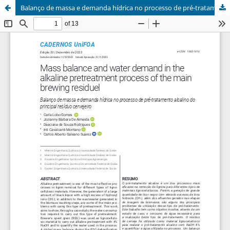
Balanço de massa e demanda hídrica no processo de pré-tratamento alcalino do principal resíduo cervejeiro