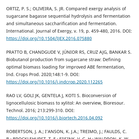
ORTIZ, P. S.; OLIVEIRA, S. JR. Compared exergy analysis of
sugarcane bagasse sequential hydrolysis and fermentation
and simultaneous saccharification and fermentation.
International. Journal of Exergy, v. 19, p. 459-480, 2016. DOI:
https://doi.org/10.1504/IJEX.2016.075880
PRATTO B, CHANDGUDE V, JÚNIOR RS, CRUZ AJG, BANKAR S.
Biobutanol production from sugarcane straw: Defining
optimal biomass loading for improved ABE fermentation,
Ind. Crops Prod. 2020;148:1-9. DOI:
https://doi.org/10.1016/j.indcrop.2020.112265
RAO LV, GOLI JK, GENTELA J, KOTI S. Bioconversion of
lignocellulosic biomass to xylitol: An overview, Bioresour.
Technol. 2016; 213:299-310. DOI:
https://doi.org/10.1016/j.biortech.2016.04.092
ROBERTSON, J. A.; I’ANSON, K. J.A.; TREIMO, J.; FAULDS, C.
B.; BROCKLEHURST, T. F.; EIJSINK, V. G. H.; WALDRON, K. W.