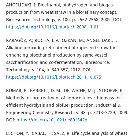
ANGELIDAKI, I. Bioethanol, biohydrogen and biogas
production from wheat straw in a biorefinery concept.
Bioresource Technology, v. 100, p. 2562-2568, 2009. DOI:
https://doi.org/10.1016/j.biortech.2008.11.011
KARAGÖZ, P.; ROCHA, I. V.; ÖZKAN, M.; ANGELIDAKI, I.
Alkaline peroxide pretreatment of rapeseed straw for
enhancing bioethanol production by same vessel
saccharification and co-fermentation, Bioresource.
Technology, v. 104, p. 349-357, 2012. DOI:
https://doi.org/10.1016/j.biortech.2011.10.075
KUMAR, P.; BARRETT, D. M.; DELWICHE, M. J.; STROEVE, P.
Methods for pretreatment of lignocellulosic biomass for
efficient hydrolysis and biofuel production. Industrial &
Engineering Chemistry Research, v. 48, p. 3713–3729, 2009.
DOI:
https://doi.org/10.1021/ie801542g
LECHON, Y.; CABAL, H.; SAEZ, R. Life cycle analysis of wheat