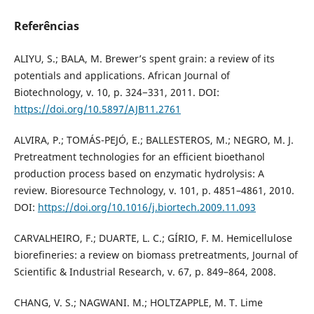
Referências
ALIYU, S.; BALA, M. Brewer’s spent grain: a review of its
potentials and applications. African Journal of
Biotechnology, v. 10, p. 324−331, 2011. DOI:
https://doi.org/10.5897/AJB11.2761
ALVIRA, P.; TOMÁS-PEJÓ, E.; BALLESTEROS, M.; NEGRO, M. J.
Pretreatment technologies for an efficient bioethanol
production process based on enzymatic hydrolysis: A
review. Bioresource Technology, v. 101, p. 4851–4861, 2010.
DOI:
https://doi.org/10.1016/j.biortech.2009.11.093
CARVALHEIRO, F.; DUARTE, L. C.; GÍRIO, F. M. Hemicellulose
biorefineries: a review on biomass pretreatments, Journal of
Scientific & Industrial Research, v. 67, p. 849–864, 2008.
CHANG, V. S.; NAGWANI. M.; HOLTZAPPLE, M. T. Lime