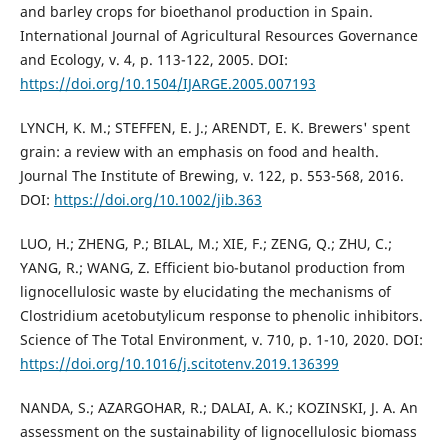
and barley crops for bioethanol production in Spain.
International Journal of Agricultural Resources Governance
and Ecology, v. 4, p. 113-122, 2005. DOI:
https://doi.org/10.1504/IJARGE.2005.007193
LYNCH, K. M.; STEFFEN, E. J.; ARENDT, E. K. Brewers' spent
grain: a review with an emphasis on food and health.
Journal The Institute of Brewing, v. 122, p. 553-568, 2016.
DOI:
https://doi.org/10.1002/jib.363
LUO, H.; ZHENG, P.; BILAL, M.; XIE, F.; ZENG, Q.; ZHU, C.;
YANG, R.; WANG, Z. Efficient bio-butanol production from
lignocellulosic waste by elucidating the mechanisms of
Clostridium acetobutylicum response to phenolic inhibitors.
Science of The Total Environment, v. 710, p. 1-10, 2020. DOI:
https://doi.org/10.1016/j.scitotenv.2019.136399
NANDA, S.; AZARGOHAR, R.; DALAI, A. K.; KOZINSKI, J. A. An
assessment on the sustainability of lignocellulosic biomass