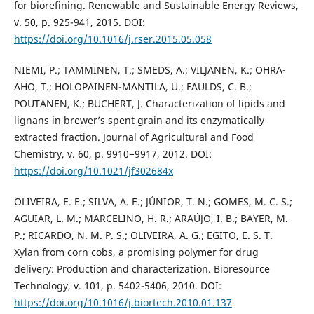
for biorefining. Renewable and Sustainable Energy Reviews,
v. 50, p. 925-941, 2015. DOI:
https://doi.org/10.1016/j.rser.2015.05.058
NIEMI, P.; TAMMINEN, T.; SMEDS, A.; VILJANEN, K.; OHRA-
AHO, T.; HOLOPAINEN-MANTILA, U.; FAULDS, C. B.;
POUTANEN, K.; BUCHERT, J. Characterization of lipids and
lignans in brewer’s spent grain and its enzymatically
extracted fraction. Journal of Agricultural and Food
Chemistry, v. 60, p. 9910−9917, 2012. DOI:
https://doi.org/10.1021/jf302684x
OLIVEIRA, E. E.; SILVA, A. E.; JÚNIOR, T. N.; GOMES, M. C. S.;
AGUIAR, L. M.; MARCELINO, H. R.; ARAÚJO, I. B.; BAYER, M.
P.; RICARDO, N. M. P. S.; OLIVEIRA, A. G.; EGITO, E. S. T.
Xylan from corn cobs, a promising polymer for drug
delivery: Production and characterization. Bioresource
Technology, v. 101, p. 5402-5406, 2010. DOI:
https://doi.org/10.1016/j.biortech.2010.01.137