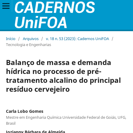
Início
/
Arquivos
/
v. 18 n. 53 (2023): Cadernos UniFOA
/
Tecnologia e Engenharias
Balanço de massa e demanda
hídrica no processo de pré-
tratamento alcalino do principal
resíduo cervejeiro
Carla Lobo Gomes
Mestre em Engenharia Química Universidade Federal de Goiás, UFG,
Brasil
Jozianny Bárbara de Almeida