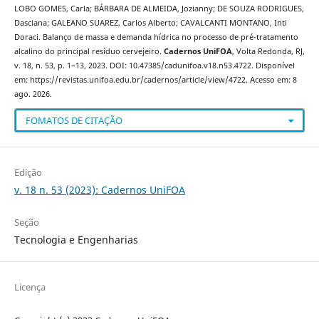
LOBO GOMES, Carla; BÁRBARA DE ALMEIDA, Jozianny; DE SOUZA RODRIGUES,
Dasciana; GALEANO SUAREZ, Carlos Alberto; CAVALCANTI MONTANO, Inti
Doraci. Balanço de massa e demanda hídrica no processo de pré-tratamento
alcalino do principal resíduo cervejeiro.
Cadernos UniFOA
, Volta Redonda, RJ,
v. 18, n. 53, p. 1–13, 2023. DOI: 10.47385/cadunifoa.v18.n53.4722. Disponível
em: https://revistas.unifoa.edu.br/cadernos/article/view/4722. Acesso em: 8
ago. 2026.
FOMATOS DE CITAÇÃO
Edição
v. 18 n. 53 (2023): Cadernos UniFOA
Seção
Tecnologia e Engenharias
Licença