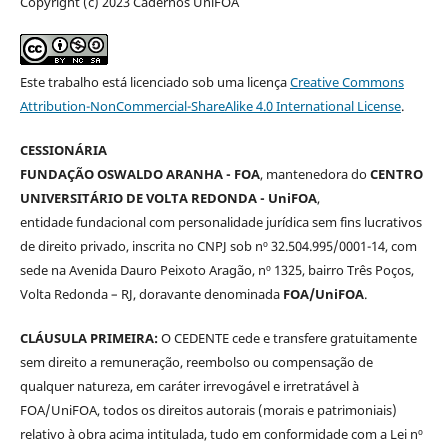
Copyright (c) 2023 Cadernos UniFOA
Este trabalho está licenciado sob uma licença
Creative Commons
Attribution-NonCommercial-ShareAlike 4.0 International License
.
CESSIONÁRIA
FUNDAÇÃO OSWALDO ARANHA - FOA
, mantenedora do
CENTRO
UNIVERSITÁRIO DE VOLTA REDONDA - UniFOA
,
entidade fundacional com personalidade jurídica sem fins lucrativos
de direito privado, inscrita no CNPJ sob nº 32.504.995/0001-14, com
sede na Avenida Dauro Peixoto Aragão, nº 1325, bairro Três Poços,
Volta Redonda – RJ, doravante denominada
FOA/UniFOA
.
CLÁUSULA PRIMEIRA:
O CEDENTE cede e transfere gratuitamente
sem direito a remuneração, reembolso ou compensação de
qualquer natureza, em caráter irrevogável e irretratável à
FOA/UniFOA, todos os direitos autorais (morais e patrimoniais)
relativo à obra acima intitulada, tudo em conformidade com a Lei nº