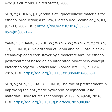
42619, Columbus, United States, 2008.
SUN, Y.; CHENG, J. Hydrolysis of lignocellulosic materials for
ethanol production: a review. Bioresource Technology, v. 83,
p. 1-11, 2002. DOI:
https://doi.org/10.1016/S0960-
8524(01)00212-7
YANG, S.; ZHANG, Y.; YUE, W.; WANG, W.; WANG, Y. Y.; YUAN,
T. Q.; SUN, R. C. Valorization of lignin and cellulose in acid-
steam-exploded corn stover by a moderate alkaline ethanol
post-treatment based on an integrated biorefinery concept.
Biotechnology for Biofuels and Bioproducts, v. 9, p. 1-14,
2016. DOI:
https://doi.org/10.1186/s13068-016-0656-1
SUN, S.; SUN, S.; CAO, X.; SUN, R. The role of pretreatment in
improving the enzymatic hydrolysis of lignocellulosic
materials. Bioresource Technology, v. 199, p. 49-58, 2016.
DOI:
https://doi.org/10.1016/j.biortech.2015.08.061