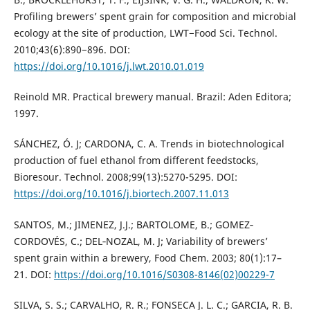
Profiling brewers’ spent grain for composition and microbial
ecology at the site of production, LWT−Food Sci. Technol.
2010;43(6):890−896. DOI:
https://doi.org/10.1016/j.lwt.2010.01.019
Reinold MR. Practical brewery manual. Brazil: Aden Editora;
1997.
SÁNCHEZ, Ó. J; CARDONA, C. A. Trends in biotechnological
production of fuel ethanol from different feedstocks,
Bioresour. Technol. 2008;99(13):5270-5295. DOI:
https://doi.org/10.1016/j.biortech.2007.11.013
SANTOS, M.; JIMENEZ, J.J.; BARTOLOME, B.; GOMEZ‐
CORDOVÉS, C.; DEL‐NOZAL, M. J; Variability of brewers’
spent grain within a brewery, Food Chem. 2003; 80(1):17–
21. DOI:
https://doi.org/10.1016/S0308-8146(02)00229-7
SILVA, S. S.; CARVALHO, R. R.; FONSECA J. L. C.; GARCIA, R. B.