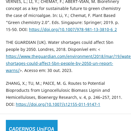
VERNÈS, L.; LI, Y.; CHEMAT, F.; ABERT-VIAN, M. Biorefinery
concept as a key for sustainable future to green chemistry
the case of microalgae. In: Li, Y.; Chemat, F. Plant Based
“Green chemistry 2.0”. Eds. Singapure: Springer; 2019. p.
15-50. DOI:
https://doi.org/10.1007/978-981-13-3810-6_2
THE GUARDIAN (UK). Water shortages could affect 5bn
people by 2050. Londres, 2018. Disponível em: <
https://www.theguardian.com/environment/2018/mar/19/wate
shortages-could-affect-5bn-people-by-2050-un-report-
warns/
>. Acesso em: 30 out. 2023.
ZHANG, X.; TU, M.; PAICE, M. G. Routes to Potential
Bioproducts from Lignocellulosic Biomass Lignin and
Hemicelluloses, Bioenergy Research, v. 4, p. 246–257, 2011.
DOI:
https://doi.org/10.1007/s12155-011-9147-1