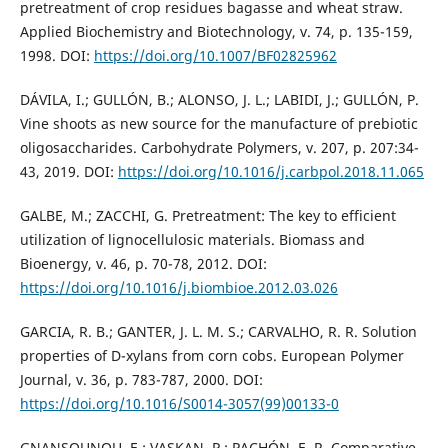
pretreatment of crop residues bagasse and wheat straw.
Applied Biochemistry and Biotechnology, v. 74, p. 135-159,
1998. DOI:
https://doi.org/10.1007/BF02825962
DÁVILA, I.; GULLÓN, B.; ALONSO, J. L.; LABIDI, J.; GULLÓN, P.
Vine shoots as new source for the manufacture of prebiotic
oligosaccharides. Carbohydrate Polymers, v. 207, p. 207:34-
43, 2019. DOI:
https://doi.org/10.1016/j.carbpol.2018.11.065
GALBE, M.; ZACCHI, G. Pretreatment: The key to efficient
utilization of lignocellulosic materials. Biomass and
Bioenergy, v. 46, p. 70-78, 2012. DOI:
https://doi.org/10.1016/j.biombioe.2012.03.026
GARCIA, R. B.; GANTER, J. L. M. S.; CARVALHO, R. R. Solution
properties of D-xylans from corn cobs. European Polymer
Journal, v. 36, p. 783-787, 2000. DOI:
https://doi.org/10.1016/S0014-3057(99)00133-0
GNANSOUNOU, E.; VASKAN, P.; PACHÓN, E. R. Comparative