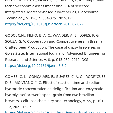
techno-economic assessment and LCA of selected
integrated sugarcane-based biorefineries. Bioresource
Technology, v. 196, p. 364-375, 2015. DOI:
https://doi.org/10.1016/j.biortech.2015.07.072
GODOI C.N.; FILHO, B. A. C.; WANDER, A. E.; LOPES, P. G.;
SOUZA, G. V. Cooperation and Competitiveness in Brazilian
Crafted beer Production: The case of gypsy breweries in
Goiás State. International Journal of Advanced Engineering
Research and Science, v. 6, p. 013-030, 2019. DOI:
https://doi.org/10.22161/ijaers.6.6.2
GOMES, C. L.; GONÇALVES, E.; SUAREZ, C. A. G.; RODRIGUES,
D. S.; MONTANO, I. C. Effect of reaction time and sodium
hydroxide concentration on delignification and enzymatic
hydrolysisof brewer’s spent grain from two brazilian
brewers. Cellulose chemistry and technology, v. 55, p. 101-
112, 2021. DOI:
https://doi.org/10.35812/CelluloseChemTechnol.2021.55.10