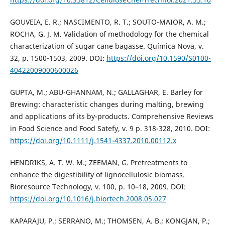
GOUVEIA, E. R.; NASCIMENTO, R. T.; SOUTO-MAIOR, A. M.;
ROCHA, G. J. M. Validation of methodology for the chemical
characterization of sugar cane bagasse. Química Nova, v.
32, p. 1500-1503, 2009. DOI:
https://doi.org/10.1590/S0100-
40422009000600026
GUPTA, M.; ABU-GHANNAM, N.; GALLAGHAR, E. Barley for
Brewing: characteristic changes during malting, brewing
and applications of its by-products. Comprehensive Reviews
in Food Science and Food Satefy, v. 9 p. 318-328, 2010. DOI:
https://doi.org/10.1111/j.1541-4337.2010.00112.x
HENDRIKS, A. T. W. M.; ZEEMAN, G. Pretreatments to
enhance the digestibility of lignocellulosic biomass.
Bioresource Technology, v. 100, p. 10–18, 2009. DOI:
https://doi.org/10.1016/j.biortech.2008.05.027
KAPARAJU, P.; SERRANO, M.; THOMSEN, A. B.; KONGJAN, P.;