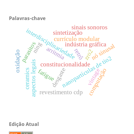
Palavras-chave
sinais sonoros
interdisciplinariedade
sintetização
currículo modular
parasitos
ning
indústria gráfica
nó sinusal
arritmia
retrô
zro2
oxidação
nanopartículas de tio2
aspectos legais
constitucionalidade
desgaste
computação
vintage
ceramics
fatigue
revestimento cdp
Edição Atual