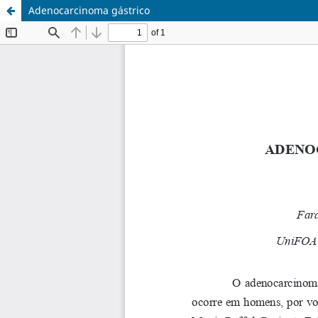
Adenocarcinoma gástrico