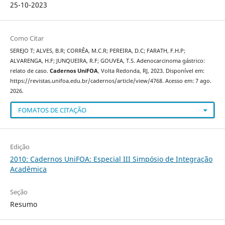
25-10-2023
Como Citar
SEREJO T; ALVES, B.R; CORRÊA, M.C.R; PEREIRA, D.C; FARATH, F.H.P;
ALVARENGA, H.F; JUNQUEIRA, R.F; GOUVEA, T.S. Adenocarcinoma gástrico:
relato de caso.
Cadernos UniFOA
, Volta Redonda, RJ, 2023. Disponível em:
https://revistas.unifoa.edu.br/cadernos/article/view/4768. Acesso em: 7 ago.
2026.
FOMATOS DE CITAÇÃO
Edição
2010: Cadernos UniFOA: Especial III Simpósio de Integração
Acadêmica
Seção
Resumo