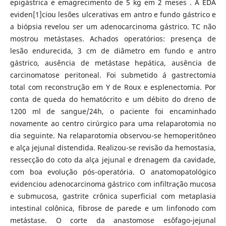
epigástrica e emagrecimento de 5 kg em 2 meses . A EDA
eviden[1]ciou lesões ulcerativas em antro e fundo gástrico e
a biópsia revelou ser um adenocarcinoma gástrico. TC não
mostrou metástases. Achados operatórios: presença de
lesão endurecida, 3 cm de diâmetro em fundo e antro
gástrico, ausência de metástase hepática, ausência de
carcinomatose peritoneal. Foi submetido á gastrectomia
total com reconstrução em Y de Roux e esplenectomia. Por
conta de queda do hematócrito e um débito do dreno de
1200 ml de sangue/24h, o paciente foi encaminhado
novamente ao centro cirúrgico para uma relaparotomia no
dia seguinte. Na relaparotomia observou-se hemoperitôneo
e alça jejunal distendida. Realizou-se revisão da hemostasia,
ressecção do coto da alça jejunal e drenagem da cavidade,
com boa evolução pós-operatória. O anatomopatológico
evidenciou adenocarcinoma gástrico com infiltração mucosa
e submucosa, gastrite crônica superficial com metaplasia
intestinal colônica, fibrose de parede e um linfonodo com
metástase. O corte da anastomose esôfago-jejunal