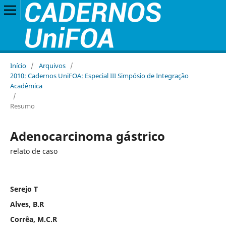
Início
/
Arquivos
/
2010: Cadernos UniFOA: Especial III Simpósio de Integração
Acadêmica
/
Resumo
Adenocarcinoma gástrico
relato de caso
Serejo T
Alves, B.R
Corrêa, M.C.R