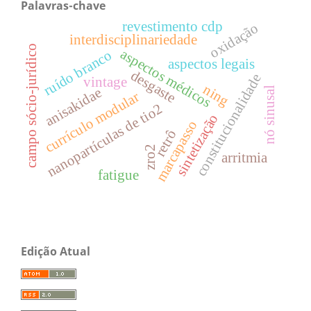
Palavras-chave
revestimento cdp
oxidação
interdisciplinariedade
campo sócio-jurídico
aspectos médicos
ruído branco
aspectos legais
desgaste
constitucionalidade
vintage
ning
anisakidae
nó sinusal
currículo modular
nanopartículas de tio2
sintetização
marcapasso
retrô
zro2
arritmia
fatigue
Edição Atual