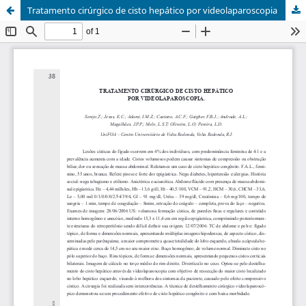
Tratamento cirúrgico de cisto hepático por videolaparoscopia