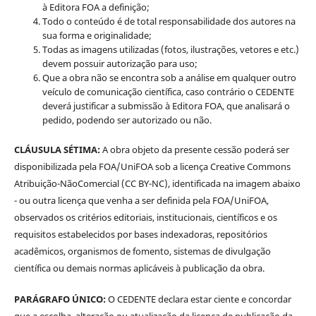
à Editora FOA a definição;
Todo o conteúdo é de total responsabilidade dos autores na
sua forma e originalidade;
Todas as imagens utilizadas (fotos, ilustrações, vetores e etc.)
devem possuir autorização para uso;
Que a obra não se encontra sob a análise em qualquer outro
veículo de comunicação científica, caso contrário o CEDENTE
deverá justificar a submissão à Editora FOA, que analisará o
pedido, podendo ser autorizado ou não.
CLÁUSULA SÉTIMA:
A obra objeto da presente cessão poderá ser
disponibilizada pela FOA/UniFOA sob a licença Creative Commons
Atribuição-NãoComercial (CC BY-NC), identificada na imagem abaixo
- ou outra licença que venha a ser definida pela FOA/UniFOA,
observados os critérios editoriais, institucionais, científicos e os
requisitos estabelecidos por bases indexadoras, repositórios
acadêmicos, organismos de fomento, sistemas de divulgação
científica ou demais normas aplicáveis à publicação da obra.
PARÁGRAFO ÚNICO:
O CEDENTE declara estar ciente e concordar
que a escolha, alteração ou atualização da licença de publicação da