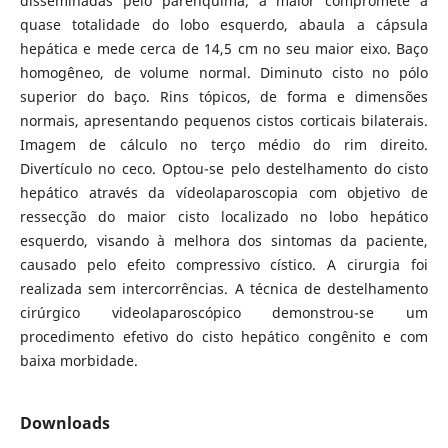
disseminadas pelo parênquima; a maior compromete a
quase totalidade do lobo esquerdo, abaula a cápsula
hepática e mede cerca de 14,5 cm no seu maior eixo. Baço
homogêneo, de volume normal. Diminuto cisto no pólo
superior do baço. Rins tópicos, de forma e dimensões
normais, apresentando pequenos cistos corticais bilaterais.
Imagem de cálculo no terço médio do rim direito.
Divertículo no ceco. Optou-se pelo destelhamento do cisto
hepático através da vídeolaparoscopia com objetivo de
ressecção do maior cisto localizado no lobo hepático
esquerdo, visando à melhora dos sintomas da paciente,
causado pelo efeito compressivo cístico. A cirurgia foi
realizada sem intercorrências. A técnica de destelhamento
cirúrgico videolaparoscópico demonstrou-se um
procedimento efetivo do cisto hepático congênito e com
baixa morbidade.
Downloads