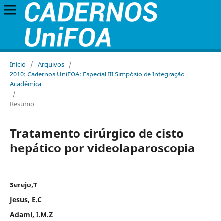
Início
/
Arquivos
/
2010: Cadernos UniFOA: Especial III Simpósio de Integração
Acadêmica
/
Resumo
Tratamento cirúrgico de cisto
hepático por videolaparoscopia
Serejo,T
Jesus, E.C
Adami, I.M.Z