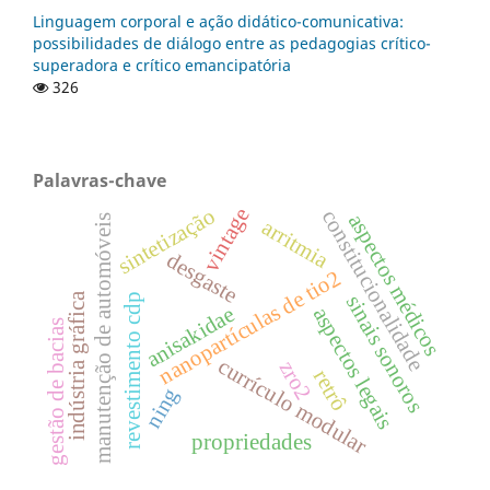
Linguagem corporal e ação didático-comunicativa:
possibilidades de diálogo entre as pedagogias crítico-
superadora e crítico emancipatória
326
Palavras-chave
sintetização
vintage
constitucionalidade
aspectos médicos
manutenção de automóveis
arritmia
desgaste
nanopartículas de tio2
indústria gráfica
sinais sonoros
revestimento cdp
anisakidae
aspectos legais
gestão de bacias
currículo modular
zro2
retrô
ning
propriedades