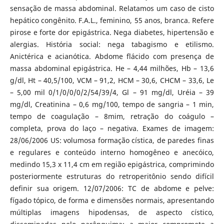
sensação de massa abdominal. Relatamos um caso de cisto
hepático congênito. F.A.L., feminino, 55 anos, branca. Refere
pirose e forte dor epigástrica. Nega diabetes, hipertensão e
alergias. História social: nega tabagismo e etilismo.
Anictérica e acianótica. Abdome flácido com presença de
massa abdominal epigástrica. He – 4,44 milhões, Hb – 13,6
g/dl, Ht – 40,5/100, VCM – 91,2, HCM – 30,6, CHCM – 33,6, Le
– 5,00 mil 0/1/0/0/0/2/54/39/4, Gl – 91 mg/dl, Uréia – 39
mg/dl, Creatinina – 0,6 mg/100, tempo de sangria – 1 min,
tempo de coagulação – 8mim, retração do coágulo –
completa, prova do laço – negativa. Exames de imagem:
28/06/2006 US: volumosa formação cística, de paredes finas
e regulares e conteúdo interno homogêneo e anecóico,
medindo 15,3 x 11,4 cm em região epigástrica, comprimindo
posteriormente estruturas do retroperitônio sendo difícil
definir sua origem. 12/07/2006: TC de abdome e pelve:
fígado tópico, de forma e dimensões normais, apresentando
múltiplas imagens hipodensas, de aspecto cístico,