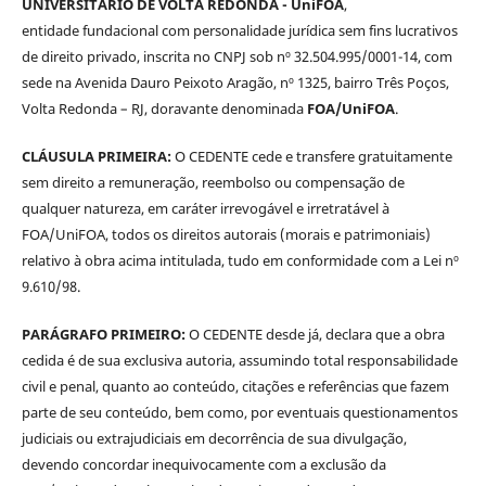
UNIVERSITÁRIO DE VOLTA REDONDA - UniFOA
,
entidade fundacional com personalidade jurídica sem fins lucrativos
de direito privado, inscrita no CNPJ sob nº 32.504.995/0001-14, com
sede na Avenida Dauro Peixoto Aragão, nº 1325, bairro Três Poços,
Volta Redonda – RJ, doravante denominada
FOA/UniFOA
.
CLÁUSULA PRIMEIRA:
O CEDENTE cede e transfere gratuitamente
sem direito a remuneração, reembolso ou compensação de
qualquer natureza, em caráter irrevogável e irretratável à
FOA/UniFOA, todos os direitos autorais (morais e patrimoniais)
relativo à obra acima intitulada, tudo em conformidade com a Lei nº
9.610/98.
PARÁGRAFO PRIMEIRO:
O CEDENTE desde já, declara que a obra
cedida é de sua exclusiva autoria, assumindo total responsabilidade
civil e penal, quanto ao conteúdo, citações e referências que fazem
parte de seu conteúdo, bem como, por eventuais questionamentos
judiciais ou extrajudiciais em decorrência de sua divulgação,
devendo concordar inequivocamente com a exclusão da