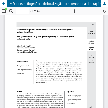
Métodos radiográficos de localização: contornando as limitações da bidimensionalidade