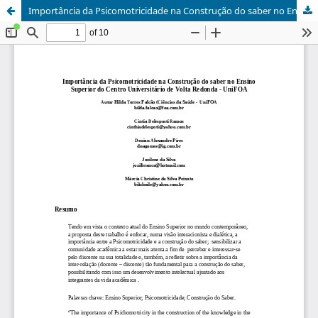
Importância da Psicomotricidade na Construção do saber no Ensino Superior do Centro Universitário de Volta Redonda - UniFOA