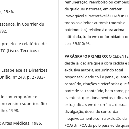
remuneração, reembolso ou compen
de qualquer natureza, em caráter
s, 1986.
irrevogável e irretratável à FOA/UniF
todos os direitos autorais (morais e
sscence, in Courrier du
patrimoniais) relativo à obra acima
992.
intitulada, tudo em conformidade co
Lei nº 9.610/98.
projetos e relatórios de
LTC (Livros Técnicos e
PARÁGRAFO PRIMEIRO:
O CEDENTE
desde já, declara que a obra cedida é 
exclusiva autoria, assumindo total
 Estabelece as Diretrizes
responsabilidade civil e penal, quanto
União, nº 248, p. 27833-
conteúdo, citações e referências que
parte de seu conteúdo, bem como, p
ade contemporânea:
eventuais questionamentos judiciais 
 no ensino superior. Rio
extrajudiciais em decorrência de sua
lho, 1998.
divulgação, devendo concordar
inequivocamente com a exclusão da
: Artes Médicas, 1986.
FOA/UniFOA do polo passivo de quai