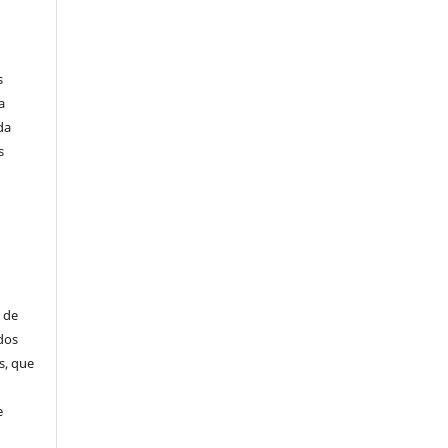
s
a
da
s
 de
dos
s, que
e