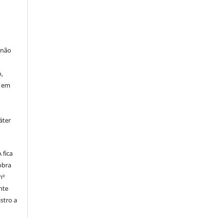
 não
à
,
o em
áter
fica
obra
nº
nte
stro a