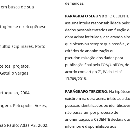
demandas.
a em busca de sua
PARÁGRAFO SEGUNDO:
O CEDENTE
assume inteira responsabilidade pelo
ntogênese e retrogênese.
dados pessoais tratados em função d
obra acima intitulada, declarando ain
que observou sempre que possível, o
tidisciplinares. Porto
critérios de anonimização ou
pseudonimização dos dados para
publicação final pela FOA/UniFOA, de
eitos, projetos,
acordo com artigo 7º, IV da Lei nº
Getulio Vargas
13.709/2018.
PARÁGRAFO TERCEIRO
: Na hipótese
rtuguesa, 2004.
existirem na obra acima intitulada da
pessoais identificados ou identificávei
uagem. Petrópolis: Vozes,
não passaram por processo de
anonimização, o CEDENTE declara qu
ão Paulo: Atlas AS, 2002.
informou e disponibilizou aos