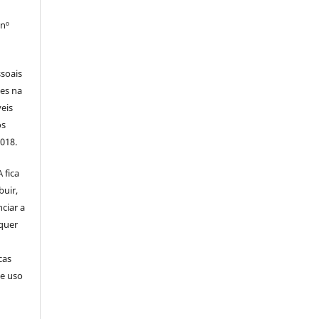
 nº
soais
tes na
veis
os
2018.
 fica
buir,
nciar a
squer
cas
de uso