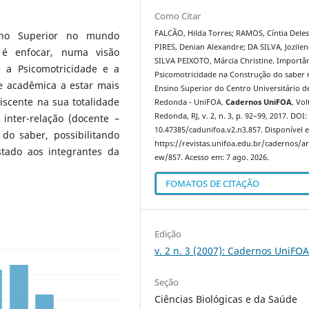
Como Citar
FALCÃO, Hilda Torres; RAMOS, Cíntia Deles
ino Superior no mundo
PIRES, Denian Alexandre; DA SILVA, Jozilen
 é enfocar, numa visão
SILVA PEIXOTO, Márcia Christine. Importâ
re a Psicomotricidade e a
Psicomotricidade na Construção do saber 
e acadêmica a estar mais
Ensino Superior do Centro Universitário d
iscente na sua totalidade
Redonda - UniFOA.
Cadernos UniFOA
, Vol
Redonda, RJ, v. 2, n. 3, p. 92–99, 2017. DOI:
inter-relação (docente –
10.47385/cadunifoa.v2.n3.857. Disponível 
do saber, possibilitando
https://revistas.unifoa.edu.br/cadernos/art
stado aos integrantes da
ew/857. Acesso em: 7 ago. 2026.
FOMATOS DE CITAÇÃO
Edição
v. 2 n. 3 (2007): Cadernos UniFO
Seção
Ciências Biológicas e da Saúde