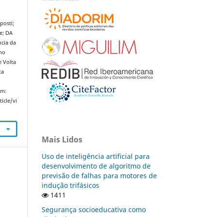
posti;
e; DA
ncia da
no
e Volta
ta
em:
icle/vi
Mais Lidos
Uso de inteligência artificial para
desenvolvimento de algoritmo de
previsão de falhas para motores de
A
indução trifásicos
1411
Segurança socioeducativa como