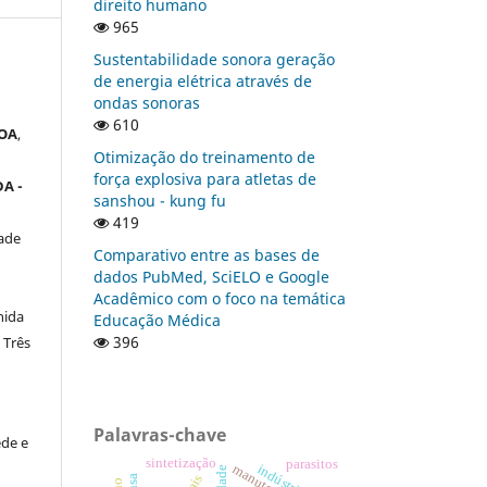
direito humano
965
Sustentabilidade sonora geração
de energia elétrica através de
ondas sonoras
610
OA
,
Otimização do treinamento de
força explosiva para atletas de
A -
sanshou - kung fu
419
ade
Comparativo entre as bases de
dados PubMed, SciELO e Google
Acadêmico com o foco na temática
nida
Educação Médica
396
 Três
Palavras-chave
de e
sintetização
parasitos
a