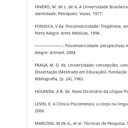
FAVERO, M. de L. de A. A Universidade Brasileir
identidade. Petrópolis: Vozes, 1977.
FONSECA, V da. Psicomotricidade: filogênese, o
Porto Alegre: Artes Médicas, 1998.
———————. Psicomotricidade: perspectivas mul
Alegre: Artmed, 2004.
FRAGA, M. D. da. Universidade: concepções, conc
Dissertação (Mestrado em Educação), Fundação 
Bibliografia, (p. 24), 1982.
HOLANDA, A B. de. Novo Dicionário da Língua Po
LEVIN, E. A Clínica Psicomotora: o corpo na ling
2000
MARCONI, M de A., et al. Técnicas de Pesquisa. S