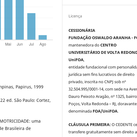
Licença
CESSIONÁRIA
FUNDAÇÃO OSWALDO ARANHA - F
mantenedora do
CENTRO
UNIVERSITÁRIO DE VOLTA REDOND
UniFOA
,
entidade fundacional com personalid
jurídica sem fins lucrativos de direito
privado, inscrita no CNPJ sob nº
mpinas, Papirus, 1999
32.504.995/0001-14, com sede na Ave
Dauro Peixoto Aragão, nº 1325, bairro
2 ed. São Paulo: Cortez,
Poços, Volta Redonda – RJ, doravante
denominada
FOA/UniFOA
.
OMOTRICIDADE: uma
CLÁUSULA PRIMEIRA:
O CEDENTE ce
de Brasileira de
transfere gratuitamente sem direito 