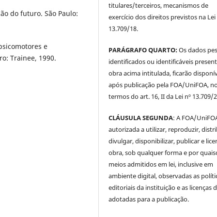
titulares/terceiros, mecanismos de
ão do futuro. São Paulo:
exercício dos direitos previstos na Lei
13.709/18.
psicomotores e
PARÁGRAFO QUARTO:
Os dados pes
ro: Trainee, 1990.
identificados ou identificáveis presen
obra acima intitulada, ficarão disponí
após publicação pela FOA/UniFOA, n
termos do art. 16, II da Lei nº 13.709/
CLÁUSULA SEGUNDA
: A FOA/UniFOA
autorizada a utilizar, reproduzir, distri
divulgar, disponibilizar, publicar e lice
obra, sob qualquer forma e por quai
meios admitidos em lei, inclusive em
ambiente digital, observadas as políti
editoriais da instituição e as licenças 
adotadas para a publicação.