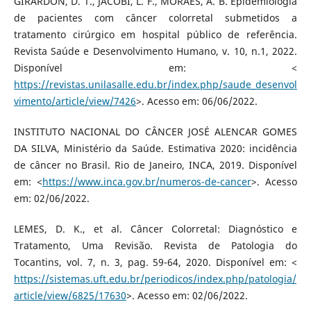
GIRARDON, D. T., JACOBI, L. F., MORAES, A. B. Epidemiologia
de pacientes com câncer colorretal submetidos a
tratamento cirúrgico em hospital público de referência.
Revista Saúde e Desenvolvimento Humano, v. 10, n.1, 2022.
Disponível em: <
https://revistas.unilasalle.edu.br/index.php/saude_desenvol
vimento/article/view/7426
>. Acesso em: 06/06/2022.
INSTITUTO NACIONAL DO CÂNCER JOSÉ ALENCAR GOMES
DA SILVA, Ministério da Saúde. Estimativa 2020: incidência
de câncer no Brasil. Rio de Janeiro, INCA, 2019. Disponível
em: <
https://www.inca.gov.br/numeros-de-cancer
>. Acesso
em: 02/06/2022.
LEMES, D. K., et al. Câncer Colorretal: Diagnóstico e
Tratamento, Uma Revisão. Revista de Patologia do
Tocantins, vol. 7, n. 3, pag. 59-64, 2020. Disponível em: <
https://sistemas.uft.edu.br/periodicos/index.php/patologia/
article/view/6825/17630
>. Acesso em: 02/06/2022.