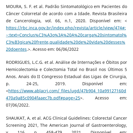
MOURA, S. F. et al. Padrão Sintomatológico em Pacientes do
Câncer Colorretal de acordo com a Idade. Revista Brasileira
de Cancerologia, vol. 66, n.1, 2020. Disponível em: <
https://rbc.inca.gov.br/index.php/revista/article/view/474#:
~:text=Conclus%C3%A3o%3A%20A%20carga%20sintomatol%
C3%B3gica%20frente,qualidade%20de%20vida%20desses%
20doentes
.>. Acesso em: 06/06/2022
RODRIGUES, L.C.G. et al. Análise de Internações e Óbitos por
Hemicolectomia e Colectomia Total no Brasil nos Últimos 5
Anos. Anais do II Congresso Estadual das Ligas de Cirurgia,
p. 24-25, 2019. Disponível em:
<
https://www.ablacrj.com/_files/ugd/47b904_10a99127160d
470a9a85c0904faaec7b.pdf#page=25
>. Acesso em:
07/06/2022.
SHAUKAT, A. et al. ACG Clinical Guidelines: Colorectal Cancer
Screening 2021, The American Journal of Gastroenterology,
v. 116, p. 458-479, 2021. Disponível em: