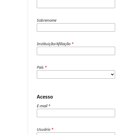
Sobrenome
Instituição/Afiliação
*
País
*
Acesso
E-mail
*
Usuário
*