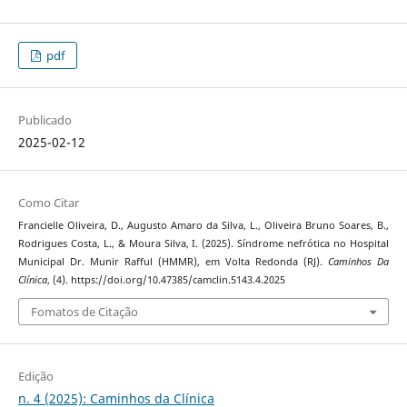
pdf
Publicado
2025-02-12
Como Citar
Francielle Oliveira, D., Augusto Amaro da Silva, L., Oliveira Bruno Soares, B.,
Rodrigues Costa, L., & Moura Silva, I. (2025). Síndrome nefrótica no Hospital
Municipal Dr. Munir Rafful (HMMR), em Volta Redonda (RJ).
Caminhos Da
Clínica
, (4). https://doi.org/10.47385/camclin.5143.4.2025
Fomatos de Citação
Edição
n. 4 (2025): Caminhos da Clínica