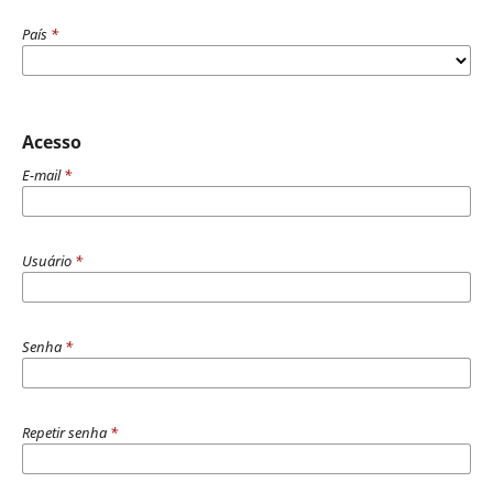
País
*
Acesso
E-mail
*
Usuário
*
Senha
*
Repetir senha
*