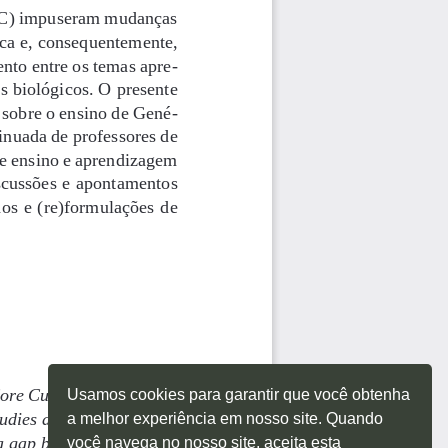
Usamos cookies para garantir que você obtenha
a melhor experiência em nosso site. Quando
você navega no nosso site, aceita esta