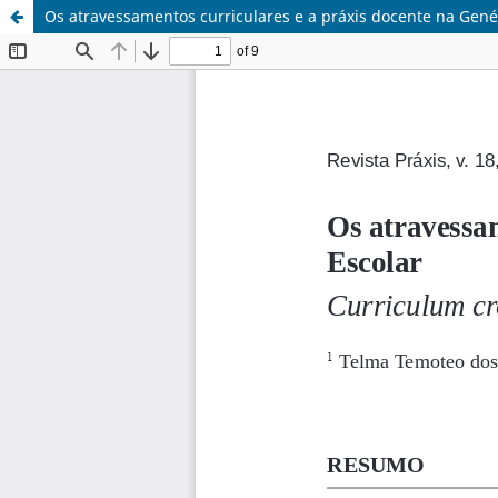
Os atravessamentos curriculares e a práxis docente na Genét