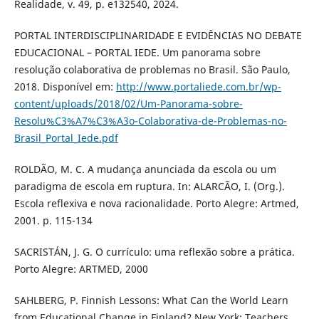
Realidade, v. 49, p. e132540, 2024.
PORTAL INTERDISCIPLINARIDADE E EVIDÊNCIAS NO DEBATE
EDUCACIONAL – PORTAL IEDE. Um panorama sobre
resolução colaborativa de problemas no Brasil. São Paulo,
2018. Disponível em:
http://www.portaliede.com.br/wp-
content/uploads/2018/02/Um-Panorama-sobre-
Resolu%C3%A7%C3%A3o-Colaborativa-de-Problemas-no-
Brasil_Portal_Iede.pdf
ROLDÃO, M. C. A mudança anunciada da escola ou um
paradigma de escola em ruptura. In: ALARCÃO, I. (Org.).
Escola reflexiva e nova racionalidade. Porto Alegre: Artmed,
2001. p. 115-134
SACRISTÁN, J. G. O currículo: uma reflexão sobre a prática.
Porto Alegre: ARTMED, 2000
SAHLBERG, P. Finnish Lessons: What Can the World Learn
from Educational Change in Finland? New York: Teachers