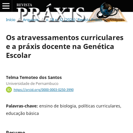
Início
/
Arquivos
/
v. 18 n. 32 (2026): Revista Práxis
/
Artigos
Os atravessamentos curriculares
e a práxis docente na Genética
Escolar
Telma Temoteo dos Santos
Universidade de Pernambuco
https://orcid.org/0000-0003-0250-3990
Palavras-chave:
ensino de biologia, políticas curriculares,
educação básica
Resumo