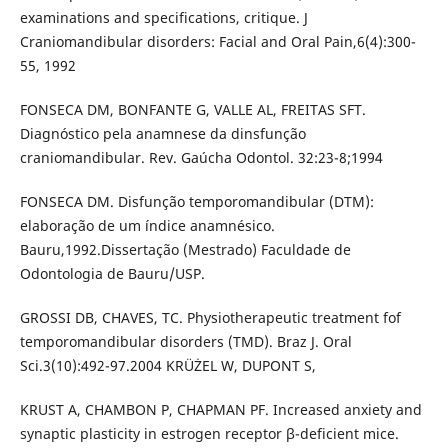
examinations and specifications, critique. J
Craniomandibular disorders: Facial and Oral Pain,6(4):300-
55, 1992
FONSECA DM, BONFANTE G, VALLE AL, FREITAS SFT.
Diagnóstico pela anamnese da dinsfunção
craniomandibular. Rev. Gaúcha Odontol. 32:23-8;1994
FONSECA DM. Disfunção temporomandibular (DTM):
elaboração de um índice anamnésico.
Bauru,1992.Dissertação (Mestrado) Faculdade de
Odontologia de Bauru/USP.
GROSSI DB, CHAVES, TC. Physiotherapeutic treatment fof
temporomandibular disorders (TMD). Braz J. Oral
Sci.3(10):492-97.2004 KRÜŻEL W, DUPONT S,
KRUST A, CHAMBON P, CHAPMAN PF. Increased anxiety and
synaptic plasticity in estrogen receptor β-deficient mice.