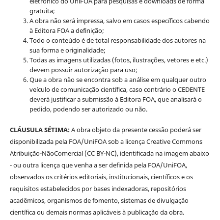
eletrônico do UniFOA para pesquisas e downloads de forma
gratuita;
A obra não será impressa, salvo em casos específicos cabendo
à Editora FOA a definição;
Todo o conteúdo é de total responsabilidade dos autores na
sua forma e originalidade;
Todas as imagens utilizadas (fotos, ilustrações, vetores e etc.)
devem possuir autorização para uso;
Que a obra não se encontra sob a análise em qualquer outro
veículo de comunicação científica, caso contrário o CEDENTE
deverá justificar a submissão à Editora FOA, que analisará o
pedido, podendo ser autorizado ou não.
CLÁUSULA SÉTIMA:
A obra objeto da presente cessão poderá ser
disponibilizada pela FOA/UniFOA sob a licença Creative Commons
Atribuição-NãoComercial (CC BY-NC), identificada na imagem abaixo
- ou outra licença que venha a ser definida pela FOA/UniFOA,
observados os critérios editoriais, institucionais, científicos e os
requisitos estabelecidos por bases indexadoras, repositórios
acadêmicos, organismos de fomento, sistemas de divulgação
científica ou demais normas aplicáveis à publicação da obra.