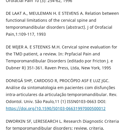
Orofacial Pain 10 (3): 254-62, 1996
DE LAAT A., MEULEMAN H. E STEVENS A. Relation between
functional limitations of the cervical spine and
temporomandibular disorders (abstract). J of Orofacial
Pain,1:109-117, 1993
DE WIJER A. E STEENKS M.H. Cervical spine evaluation for
the TMD patient, a review. In: Prpfacial Pain and
Temporomandibular Disorders (editado por Fricton J. e
Dubner R) 351-361. Raven Press, Ltda, New York, 1995
DONEGÁ SHP, CARDOSO R, PROCÓPIO ASF E LUZ JGC.
Análise da sintomatologia em pacientes com disfunções
intra-articulares da articulação temporomandibular. Rev.
Odontol. Univ. São Paulo,11 (1) ISSN0103-0663 DOI:
https://doi.org/10.1590/S0103-06631997000500012
DWORKIN SF, LERESEARCH L. Research Diagnostic Criteria
for temporomandibular disorders: review, criteria,