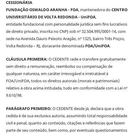
CESSIONÁRIA
FUNDAÇÃO OSWALDO ARANHA - FOA
, mantenedora do
CENTRO
UNIVERSITÁRIO DE VOLTA REDONDA - UniFOA
,
entidade fundacional com personalidade jurídica sem fins lucrativos
de direito privado, inscrita no CNPJ sob nº 32.504.995/0001-14, com
sede na Avenida Dauro Peixoto Aragão, nº 1325, bairro Três Poços,
Volta Redonda – RJ, doravante denominada
FOA/UniFOA
.
CLÁUSULA PRIMEIRA:
O CEDENTE cede e transfere gratuitamente
sem direito a remuneração, reembolso ou compensação de
qualquer natureza, em caráter irrevogável e irretratável à
FOA/UniFOA, todos os direitos autorais (morais e patrimoniais)
relativo à obra acima intitulada, tudo em conformidade com a Lei nº
9.610/98.
PARÁGRAFO PRIMEIRO:
O CEDENTE desde já, declara que a obra
cedida é de sua exclusiva autoria, assumindo total responsabilidade
civil e penal, quanto ao conteúdo, citações e referências que fazem
parte de seu conteúdo, bem como, por eventuais questionamentos