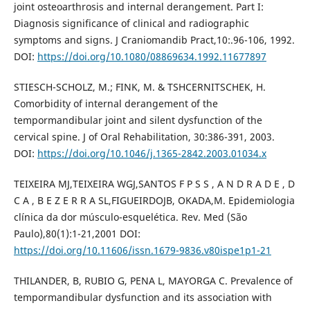
joint osteoarthrosis and internal derangement. Part I:
Diagnosis significance of clinical and radiographic
symptoms and signs. J Craniomandib Pract,10:.96-106, 1992.
DOI:
https://doi.org/10.1080/08869634.1992.11677897
STIESCH-SCHOLZ, M.; FINK, M. & TSHCERNITSCHEK, H.
Comorbidity of internal derangement of the
tempormandibular joint and silent dysfunction of the
cervical spine. J of Oral Rehabilitation, 30:386-391, 2003.
DOI:
https://doi.org/10.1046/j.1365-2842.2003.01034.x
TEIXEIRA MJ,TEIXEIRA WGJ,SANTOS F P S S , A N D R A D E , D
C A , B E Z E R R A SL,FIGUEIRDOJB, OKADA,M. Epidemiologia
clínica da dor músculo-esquelética. Rev. Med (São
Paulo),80(1):1-21,2001 DOI:
https://doi.org/10.11606/issn.1679-9836.v80ispe1p1-21
THILANDER, B, RUBIO G, PENA L, MAYORGA C. Prevalence of
tempormandibular dysfunction and its association with