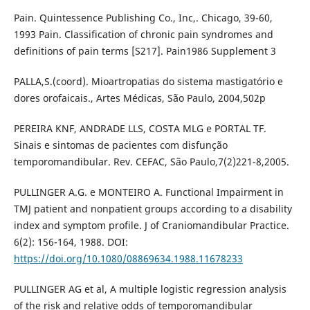
Pain. Quintessence Publishing Co., Inc,. Chicago, 39-60,
1993 Pain. Classification of chronic pain syndromes and
definitions of pain terms [S217]. Pain1986 Supplement 3
PALLA,S.(coord). Mioartropatias do sistema mastigatório e
dores orofaicais., Artes Médicas, São Paulo, 2004,502p
PEREIRA KNF, ANDRADE LLS, COSTA MLG e PORTAL TF.
Sinais e sintomas de pacientes com disfunção
temporomandibular. Rev. CEFAC, São Paulo,7(2)221-8,2005.
PULLINGER A.G. e MONTEIRO A. Functional Impairment in
TMJ patient and nonpatient groups according to a disability
index and symptom profile. J of Craniomandibular Practice.
6(2): 156-164, 1988. DOI:
https://doi.org/10.1080/08869634.1988.11678233
PULLINGER AG et al, A multiple logistic regression analysis
of the risk and relative odds of temporomandibular