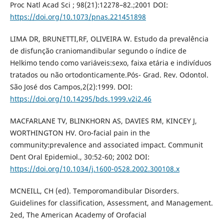
Proc Natl Acad Sci ; 98(21):12278–82.;2001 DOI:
https://doi.org/10.1073/pnas.221451898
LIMA DR, BRUNETTI,RF, OLIVEIRA W. Estudo da prevalência
de disfunção craniomandibular segundo o índice de
Helkimo tendo como variáveis:sexo, faixa etária e indivíduos
tratados ou não ortodonticamente.Pós- Grad. Rev. Odontol.
São José dos Campos,2(2):1999. DOI:
https://doi.org/10.14295/bds.1999.v2i2.46
MACFARLANE TV, BLINKHORN AS, DAVIES RM, KINCEY J,
WORTHINGTON HV. Oro-facial pain in the
community:prevalence and associated impact. Communit
Dent Oral Epidemiol., 30:52-60; 2002 DOI:
https://doi.org/10.1034/j.1600-0528.2002.300108.x
MCNEILL, CH (ed). Temporomandibular Disorders.
Guidelines for classification, Assessment, and Management.
2ed, The American Academy of Orofacial