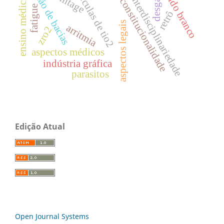
nanopartículas de tio2
gestão de bacias
desgaste
ruído branco
vintage
interdisciplinariedade
ensino médico
constitucionalidade
fatigue
retrô
aspectos legais
arritmia
zro2
aspectos médicos
indústria gráfica
parasitos
Edição Atual
Open Journal Systems