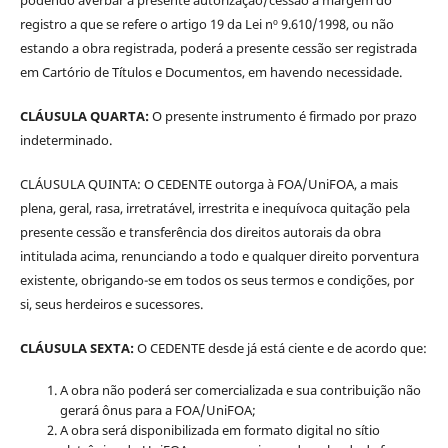
podendo averbar a presente autorização/cessão à margem do
registro a que se refere o artigo 19 da Lei nº 9.610/1998, ou não
estando a obra registrada, poderá a presente cessão ser registrada
em Cartório de Títulos e Documentos, em havendo necessidade.
CLÁUSULA QUARTA:
O presente instrumento é firmado por prazo
indeterminado.
CLÁUSULA QUINTA: O CEDENTE outorga à FOA/UniFOA, a mais
plena, geral, rasa, irretratável, irrestrita e inequívoca quitação pela
presente cessão e transferência dos direitos autorais da obra
intitulada acima, renunciando a todo e qualquer direito porventura
existente, obrigando-se em todos os seus termos e condições, por
si, seus herdeiros e sucessores.
CLÁUSULA SEXTA:
O CEDENTE desde já está ciente e de acordo que:
A obra não poderá ser comercializada e sua contribuição não
gerará ônus para a FOA/UniFOA;
A obra será disponibilizada em formato digital no sítio