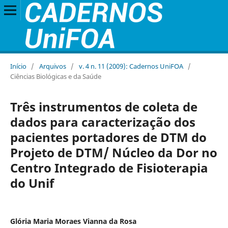
Início
/
Arquivos
/
v. 4 n. 11 (2009): Cadernos UniFOA
/
Ciências Biológicas e da Saúde
Três instrumentos de coleta de
dados para caracterização dos
pacientes portadores de DTM do
Projeto de DTM/ Núcleo da Dor no
Centro Integrado de Fisioterapia
do Unif
Glória Maria Moraes Vianna da Rosa