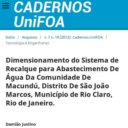
Início
/
Arquivos
/
v. 7 n. 18 (2012): Cadernos UniFOA
/
Tecnologia e Engenharias
Dimensionamento do Sistema de
Recalque para Abastecimento De
Água Da Comunidade De
Macundú, Distrito De São João
Marcos, Município de Rio Claro,
Rio de Janeiro.
Damião Justino