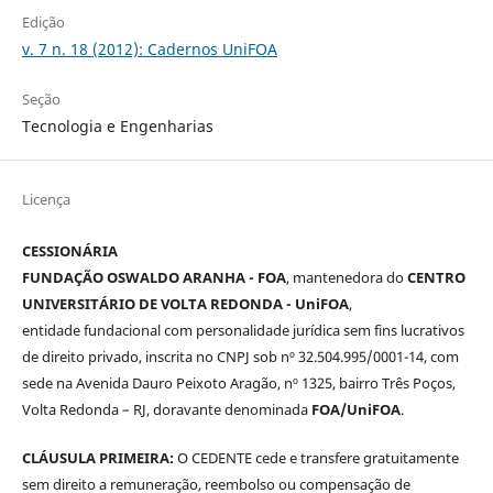
Edição
v. 7 n. 18 (2012): Cadernos UniFOA
Seção
Tecnologia e Engenharias
Licença
CESSIONÁRIA
FUNDAÇÃO OSWALDO ARANHA - FOA
, mantenedora do
CENTRO
UNIVERSITÁRIO DE VOLTA REDONDA - UniFOA
,
entidade fundacional com personalidade jurídica sem fins lucrativos
de direito privado, inscrita no CNPJ sob nº 32.504.995/0001-14, com
sede na Avenida Dauro Peixoto Aragão, nº 1325, bairro Três Poços,
Volta Redonda – RJ, doravante denominada
FOA/UniFOA
.
CLÁUSULA PRIMEIRA:
O CEDENTE cede e transfere gratuitamente
sem direito a remuneração, reembolso ou compensação de