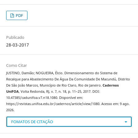
PDF
Publicado
28-03-2017
Como Citar
JUSTINO, Damião; NOGUEIRA, Élcio. Dimensionamento do Sistema de
Recalque para Abastecimento De Água Da Comunidade De Macundú, Distrito
De São João Marcos, Município de Rio Claro, Rio de Janeiro.
Cadernos
UniFOA
, Volta Redonda, RJ, v. 7, n. 18, p. 11–25, 2017. DOI:
10.47385/cadunifoa.v7.n18.1080. Disponível em:
https://revistas.unifoa.edu.br/cadernos/article/view/1080. Acesso em: 9 ago.
2026.
FOMATOS DE CITAÇÃO