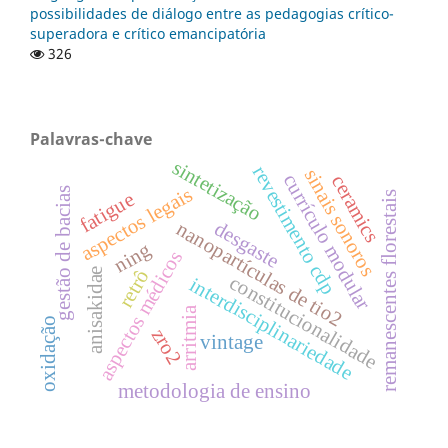
possibilidades de diálogo entre as pedagogias crítico-
superadora e crítico emancipatória
326
Palavras-chave
sintetização
revestimento cdp
sinais sonoros
currículo modular
ceramics
aspectos legais
gestão de bacias
fatigue
remanescentes florestais
desgaste
nanopartículas de tio2
ning
aspectos médicos
anisakidae
retrô
constitucionalidade
interdisciplinariedade
arritmia
oxidação
zro2
vintage
metodologia de ensino