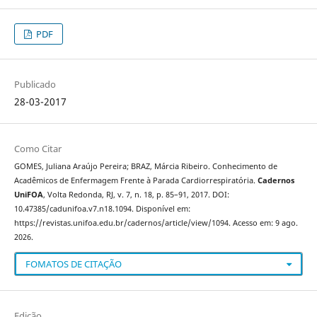
PDF
Publicado
28-03-2017
Como Citar
GOMES, Juliana Araújo Pereira; BRAZ, Márcia Ribeiro. Conhecimento de
Acadêmicos de Enfermagem Frente à Parada Cardiorrespiratória.
Cadernos
UniFOA
, Volta Redonda, RJ, v. 7, n. 18, p. 85–91, 2017. DOI:
10.47385/cadunifoa.v7.n18.1094. Disponível em:
https://revistas.unifoa.edu.br/cadernos/article/view/1094. Acesso em: 9 ago.
2026.
FOMATOS DE CITAÇÃO
Edição