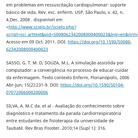
em problemas em ressuscitação cardiopulmonar: suporte
básico de vida. Rev. esc. enferm. USP, São Paulo, v. 42, n.
4,Dec. 2008 . disponível em
<
http://www.scielo.br/scielo.php?
script=sci_arttext&pid=S008062342008000400023&lng=en&nrm
Acesso em 09 Oct. 2011. DOI:
https://doi.org/10.1590/S0080-
62342008000400023
SASSO, G. T. M. D, SOUZA, M.L. A simulação assistida por
computador: a convergência no processo de educar-cuidar
da enfermagem. Texto contexto Enferm, Florianópolis, 2006
Abr-Jun; 15(2):231-9. DOI:
https://doi.org/10.1590/S0104-
07072006000200006
SILVA, A. M.C da. et al - Avaliação do conhecimento sobre
diagnóstico e tratamento da parada cardiorrespiratória
entre estudantes de fisioterapia da universidade de
Taubaté. Rev Bras Fisioter. 2010;14 (Supl 1): 316.