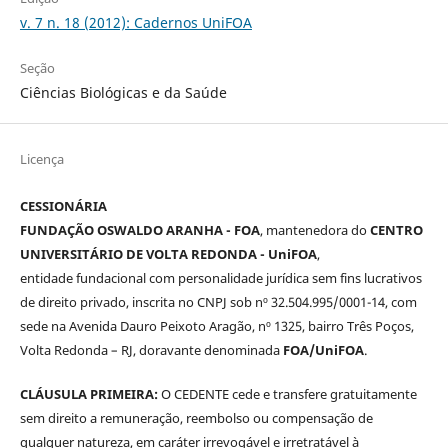
v. 7 n. 18 (2012): Cadernos UniFOA
Seção
Ciências Biológicas e da Saúde
Licença
CESSIONÁRIA
FUNDAÇÃO OSWALDO ARANHA - FOA
, mantenedora do
CENTRO
UNIVERSITÁRIO DE VOLTA REDONDA - UniFOA
,
entidade fundacional com personalidade jurídica sem fins lucrativos
de direito privado, inscrita no CNPJ sob nº 32.504.995/0001-14, com
sede na Avenida Dauro Peixoto Aragão, nº 1325, bairro Três Poços,
Volta Redonda – RJ, doravante denominada
FOA/UniFOA
.
CLÁUSULA PRIMEIRA:
O CEDENTE cede e transfere gratuitamente
sem direito a remuneração, reembolso ou compensação de
qualquer natureza, em caráter irrevogável e irretratável à