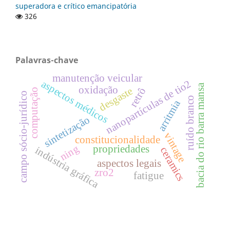
superadora e crítico emancipatória
326
Palavras-chave
manutenção veicular
nanopartículas de tio2
aspectos médicos
bacia do rio barra mansa
oxidação
desgaste
retrô
computação
campo sócio-jurídico
ruído branco
arritmia
sintetização
vintage
constitucionalidade
ning
propriedades
indústria gráfica
ceramics
aspectos legais
zro2
fatigue