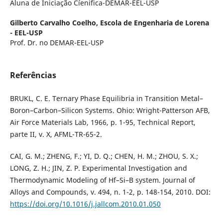
Aluna de Iniciação Cíenifica-DEMAR-EEL-USP
Gilberto Carvalho Coelho,
Escola de Engenharia de Lorena
- EEL-USP
Prof. Dr. no DEMAR-EEL-USP
Referências
BRUKL, C. E. Ternary Phase Equilibria in Transition Metal–
Boron–Carbon–Silicon Systems. Ohio: Wright-Patterson AFB,
Air Force Materials Lab, 1966, p. 1-95, Technical Report,
parte II, v. X, AFML-TR-65-2.
CAI, G. M.; ZHENG, F.; YI, D. Q.; CHEN, H. M.; ZHOU, S. X.;
LONG, Z. H.; JIN, Z. P. Experimental Investigation and
Thermodynamic Modeling of Hf–Si–B system. Journal of
Alloys and Compounds, v. 494, n. 1-2, p. 148-154, 2010. DOI:
https://doi.org/10.1016/j.jallcom.2010.01.050