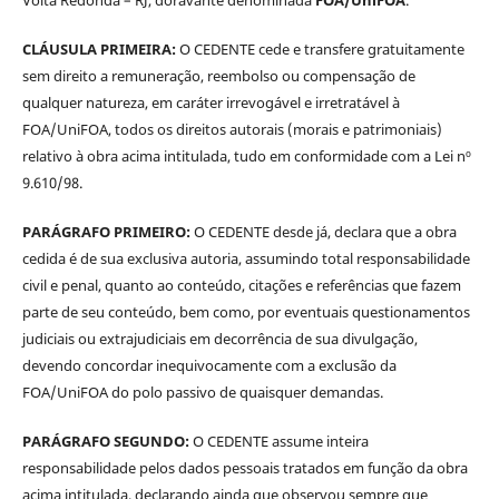
Volta Redonda – RJ, doravante denominada
FOA/UniFOA
.
CLÁUSULA PRIMEIRA:
O CEDENTE cede e transfere gratuitamente
sem direito a remuneração, reembolso ou compensação de
qualquer natureza, em caráter irrevogável e irretratável à
FOA/UniFOA, todos os direitos autorais (morais e patrimoniais)
relativo à obra acima intitulada, tudo em conformidade com a Lei nº
9.610/98.
PARÁGRAFO PRIMEIRO:
O CEDENTE desde já, declara que a obra
cedida é de sua exclusiva autoria, assumindo total responsabilidade
civil e penal, quanto ao conteúdo, citações e referências que fazem
parte de seu conteúdo, bem como, por eventuais questionamentos
judiciais ou extrajudiciais em decorrência de sua divulgação,
devendo concordar inequivocamente com a exclusão da
FOA/UniFOA do polo passivo de quaisquer demandas.
PARÁGRAFO SEGUNDO:
O CEDENTE assume inteira
responsabilidade pelos dados pessoais tratados em função da obra
acima intitulada, declarando ainda que observou sempre que