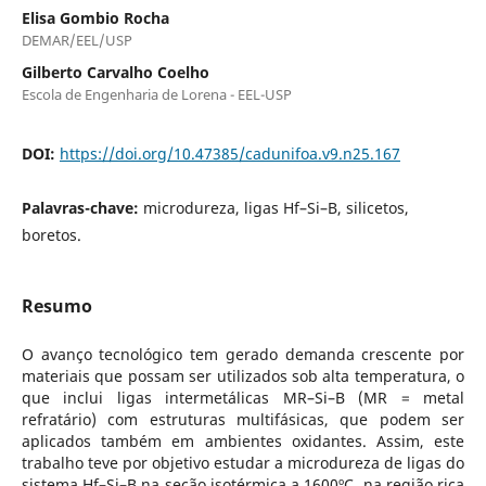
Elisa Gombio Rocha
DEMAR/EEL/USP
Gilberto Carvalho Coelho
Escola de Engenharia de Lorena - EEL-USP
DOI:
https://doi.org/10.47385/cadunifoa.v9.n25.167
Palavras-chave:
microdureza, ligas Hf–Si–B, silicetos,
boretos.
Resumo
O avanço tecnológico tem gerado demanda crescente por
materiais que possam ser utilizados sob alta temperatura, o
que inclui ligas intermetálicas MR–Si–B (MR = metal
refratário) com estruturas multifásicas, que podem ser
aplicados também em ambientes oxidantes. Assim, este
trabalho teve por objetivo estudar a microdureza de ligas do
sistema Hf–Si–B na seção isotérmica a 1600ºC, na região rica