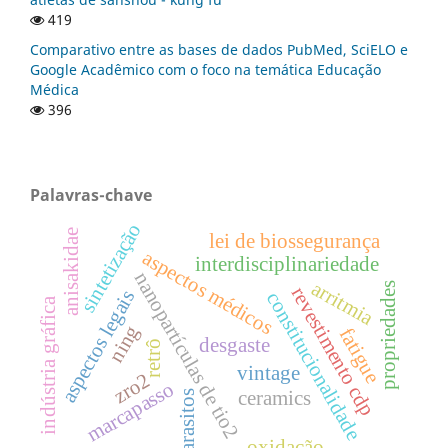
419
Comparativo entre as bases de dados PubMed, SciELO e
Google Acadêmico com o foco na temática Educação
Médica
396
Palavras-chave
sintetização
anisakidae
lei de biossegurança
aspectos médicos
interdisciplinariedade
nanopartículas de tio2
arritmia
propriedades
revestimento cdp
aspectos legais
constitucionalidade
indústria gráfica
ning
fatigue
desgaste
retrô
vintage
zro2
marcapasso
ceramics
parasitos
oxidação