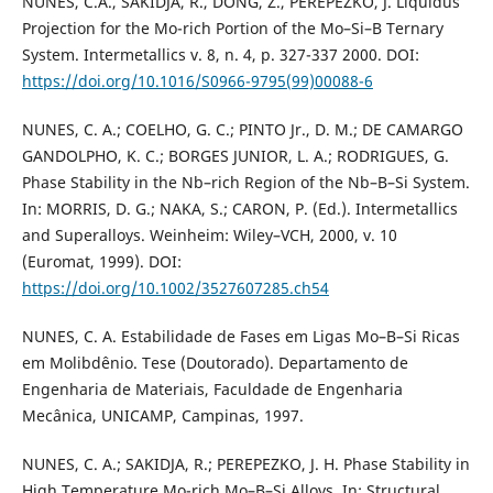
NUNES, C.A., SAKIDJA, R., DONG, Z., PEREPEZKO, J. Liquidus
Projection for the Mo-rich Portion of the Mo–Si–B Ternary
System. Intermetallics v. 8, n. 4, p. 327-337 2000. DOI:
https://doi.org/10.1016/S0966-9795(99)00088-6
NUNES, C. A.; COELHO, G. C.; PINTO Jr., D. M.; DE CAMARGO
GANDOLPHO, K. C.; BORGES JUNIOR, L. A.; RODRIGUES, G.
Phase Stability in the Nb–rich Region of the Nb–B–Si System.
In: MORRIS, D. G.; NAKA, S.; CARON, P. (Ed.). Intermetallics
and Superalloys. Weinheim: Wiley–VCH, 2000, v. 10
(Euromat, 1999). DOI:
https://doi.org/10.1002/3527607285.ch54
NUNES, C. A. Estabilidade de Fases em Ligas Mo–B–Si Ricas
em Molibdênio. Tese (Doutorado). Departamento de
Engenharia de Materiais, Faculdade de Engenharia
Mecânica, UNICAMP, Campinas, 1997.
NUNES, C. A.; SAKIDJA, R.; PEREPEZKO, J. H. Phase Stability in
High Temperature Mo-rich Mo–B–Si Alloys. In: Structural