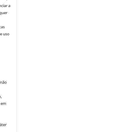
nciar a
squer
cas
de uso
 não
à
,
o em
áter