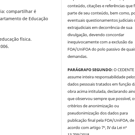
conteúdo, citações e referências que
a: compartilhar é
parte de seu conteúdo, bem como, p
epartamento de Educação
eventuais questionamentos judiciais 
extrajudiciais em decorrência de sua
divulgação, devendo concordar
 educação física.
inequivocamente com a exclusão da
2006.
FOA/UniFOA do polo passivo de quai
demandas.
PARÁGRAFO SEGUNDO:
O CEDENTE
assume inteira responsabilidade pelo
dados pessoais tratados em função d
obra acima intitulada, declarando ain
que observou sempre que possível, o
critérios de anonimização ou
pseudonimização dos dados para
publicação final pela FOA/UniFOA, de
acordo com artigo 7º, IV da Lei nº
13.709/2018.