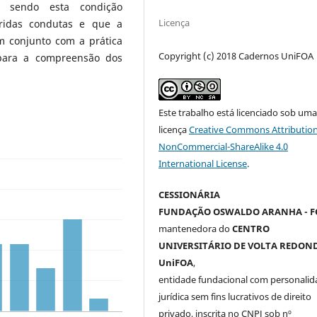
, sendo esta condição
Licença
eridas condutas e que a
em conjunto com a prática
Copyright (c) 2018 Cadernos UniFOA
 para a compreensão dos
Este trabalho está licenciado sob um
licença
Creative Commons Attribution
NonCommercial-ShareAlike 4.0
International License
.
CESSIONÁRIA
FUNDAÇÃO OSWALDO ARANHA - F
mantenedora do
CENTRO
UNIVERSITÁRIO DE VOLTA REDOND
UniFOA
,
entidade fundacional com personalid
jurídica sem fins lucrativos de direito
privado, inscrita no CNPJ sob nº