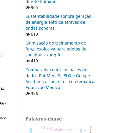
direito humano
965
Sustentabilidade sonora geração
de energia elétrica através de
ondas sonoras
610
Otimização do treinamento de
a
força explosiva para atletas de
-
sanshou - kung fu
419
Comparativo entre as bases de
dados PubMed, SciELO e Google
Acadêmico com o foco na temática
Educação Médica
OA
,
396
A -
ade
Palavras-chave
fatigue
currículo modular