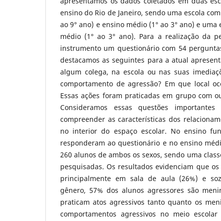
apresentamos os dados coletados em duas esc
ensino do Rio de Janeiro, sendo uma escola com
ao 9° ano) e ensino médio (1° ao 3° ano) e uma
médio (1° ao 3° ano). Para a realização da p
instrumento um questionário com 54 perguntas
destacamos as seguintes para a atual apresent
algum colega, na escola ou nas suas imediaç
comportamento de agressão? Em que local oco
Essas ações foram praticadas em grupo com ou
Consideramos essas questões importantes
compreender as características dos relacionam
no interior do espaço escolar. No ensino fu
responderam ao questionário e no ensino médio
260 alunos de ambos os sexos, sendo uma class
pesquisadas. Os resultados evidenciam que os
principalmente em sala de aula (26%) e so
gênero, 57% dos alunos agressores são menin
praticam atos agressivos tanto quanto os men
comportamentos agressivos no meio escolar