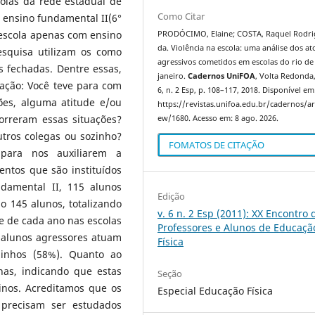
olas da rede estadual de
Como Citar
 ensino fundamental II(6°
 escola apenas com ensino
PRODÓCIMO, Elaine; COSTA, Raquel Rodri
da. Violência na escola: uma análise dos at
esquisa utilizam os como
agressivos cometidos em escolas do rio de
 fechadas. Dentre essas,
janeiro.
Cadernos UniFOA
, Volta Redonda, 
ação: Você teve para com
6, n. 2 Esp, p. 108–117, 2018. Disponível em
ões, alguma atitude e/ou
https://revistas.unifoa.edu.br/cadernos/art
rreram essas situações?
ew/1680. Acesso em: 8 ago. 2026.
tros colegas ou sozinho?
FOMATOS DE CITAÇÃO
 para nos auxiliarem a
entos que são instituídos
ndamental II, 115 alunos
Edição
 145 alunos, totalizando
v. 6 n. 2 Esp (2011): XX Encontro 
e de cada ano nas escolas
Professores e Alunos de Educaçã
 alunos agressores atuam
Física
zinhos (58%). Quanto ao
as, indicando que estas
Seção
inos. Acreditamos que os
Especial Educação Física
 precisam ser estudados