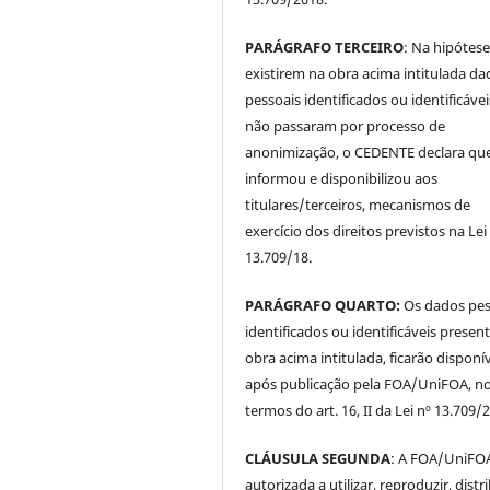
PARÁGRAFO TERCEIRO
: Na hipótese
existirem na obra acima intitulada da
pessoais identificados ou identificávei
não passaram por processo de
anonimização, o CEDENTE declara qu
informou e disponibilizou aos
titulares/terceiros, mecanismos de
exercício dos direitos previstos na Lei
13.709/18.
PARÁGRAFO QUARTO:
Os dados pes
identificados ou identificáveis presen
obra acima intitulada, ficarão disponí
após publicação pela FOA/UniFOA, n
termos do art. 16, II da Lei nº 13.709/
CLÁUSULA SEGUNDA
: A FOA/UniFOA
autorizada a utilizar, reproduzir, distri