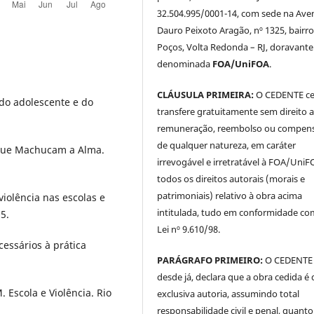
32.504.995/0001-14, com sede na Ave
Dauro Peixoto Aragão, nº 1325, bairro
Poços, Volta Redonda – RJ, doravante
denominada
FOA/UniFOA
.
CLÁUSULA PRIMEIRA:
O CEDENTE ce
 do adolescente e do
transfere gratuitamente sem direito 
remuneração, reembolso ou compen
de qualquer natureza, em caráter
que Machucam a Alma.
irrevogável e irretratável à FOA/UniF
todos os direitos autorais (morais e
patrimoniais) relativo à obra acima
iolência nas escolas e
intitulada, tudo em conformidade co
5.
Lei nº 9.610/98.
essários à prática
PARÁGRAFO PRIMEIRO:
O CEDENTE
desde já, declara que a obra cedida é 
scola e Violência. Rio
exclusiva autoria, assumindo total
responsabilidade civil e penal, quanto