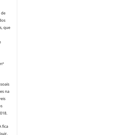
 de
dos
s, que
e
 nº
soais
tes na
veis
os
2018.
 fica
buir,