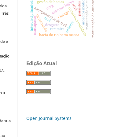
manutenção de automóveis
manutenção veicular
interdisciplinariedade
aspectos médicos
aspectos legais
gestão de bacias
parasitos
retrô
ning
nida
nanopartículas de tio2
constitucionalidade
vintage
 Três
sintetização
zro2
marcapasso
arritmia
desgaste
ceramics
bacia do rio barra mansa
de e
a
sação
Edição Atual
OA,
m a
Open Journal Systems
de sua
 ao