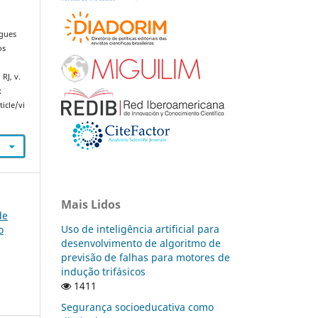
gues
os
RJ, v.
:
icle/vi
Mais Lidos
de
Uso de inteligência artificial para
o
desenvolvimento de algoritmo de
previsão de falhas para motores de
indução trifásicos
1411
Segurança socioeducativa como