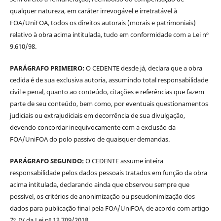
qualquer natureza, em caráter irrevogável e irretratável à
FOA/UniFOA, todos os direitos autorais (morais e patrimoniais)
relativo à obra acima intitulada, tudo em conformidade com a Lei nº
9.610/98.
PARÁGRAFO PRIMEIRO:
O CEDENTE desde já, declara que a obra
cedida é de sua exclusiva autoria, assumindo total responsabilidade
civil e penal, quanto ao conteúdo, citações e referências que fazem
parte de seu conteúdo, bem como, por eventuais questionamentos
judiciais ou extrajudiciais em decorrência de sua divulgação,
devendo concordar inequivocamente com a exclusão da
FOA/UniFOA do polo passivo de quaisquer demandas.
PARÁGRAFO SEGUNDO:
O CEDENTE assume inteira
responsabilidade pelos dados pessoais tratados em função da obra
acima intitulada, declarando ainda que observou sempre que
possível, os critérios de anonimização ou pseudonimização dos
dados para publicação final pela FOA/UniFOA, de acordo com artigo
7º, IV da Lei nº 13.709/2018.