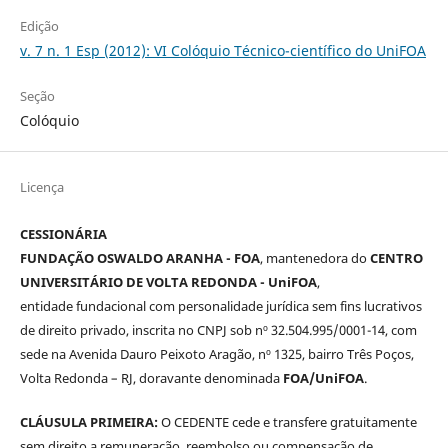
Edição
v. 7 n. 1 Esp (2012): VI Colóquio Técnico-científico do UniFOA
Seção
Colóquio
Licença
CESSIONÁRIA
FUNDAÇÃO OSWALDO ARANHA - FOA
, mantenedora do
CENTRO
UNIVERSITÁRIO DE VOLTA REDONDA - UniFOA
,
entidade fundacional com personalidade jurídica sem fins lucrativos
de direito privado, inscrita no CNPJ sob nº 32.504.995/0001-14, com
sede na Avenida Dauro Peixoto Aragão, nº 1325, bairro Três Poços,
Volta Redonda – RJ, doravante denominada
FOA/UniFOA
.
CLÁUSULA PRIMEIRA:
O CEDENTE cede e transfere gratuitamente
sem direito a remuneração, reembolso ou compensação de