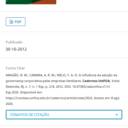
PDF
Publicado
30-10-2012
Como Citar
ARAGÃO, B. M.; CAMARA, A. R. M.; MELO, F. A. O. A influência da adoção da
governança corporativa pelas empresas familiares.
Cadernos UniFOA
, Volta
Redonda, RJ, v. 7, n. 1 Esp, p. 218, 2012. DOI: 10.47385/cadunifoa.v7.n1
Esp.2032. Disponível em:
https://revistas.unifoa.edu.br/cadernos/article/view/2032. Acesso em: 8 ago.
2026.
FOMATOS DE CITAÇÃO