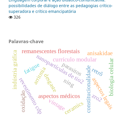
possibilidades de diálogo entre as pedagogias crítico-
superadora e crítico emancipatória
326
Palavras-chave
remanescentes florestais
indústria gráfica
anisakidae
nanopartículas de tio2
currículo modular
biologia celular
parasitos
fatigue
constitucionalidade
arritmia
retrô
desgaste
aspectos legais
revestimento cdp
ning
oxidação
zro2
aspectos médicos
vintage
ceramics