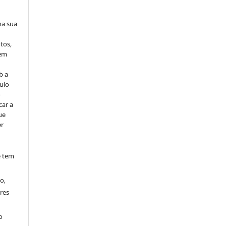
na sua
tos,
vem
b a
ulo
o
car a
ue
er
e tem
o,
res
o