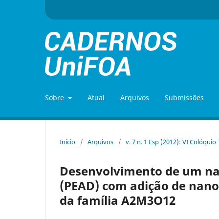
Sobre
Atual
Arquivos
Submissões
Início
/
Arquivos
/
v. 7 n. 1 Esp (2012): VI Colóquio
Desenvolvimento de um nan
(PEAD) com adição de nan
da família A2M3O12