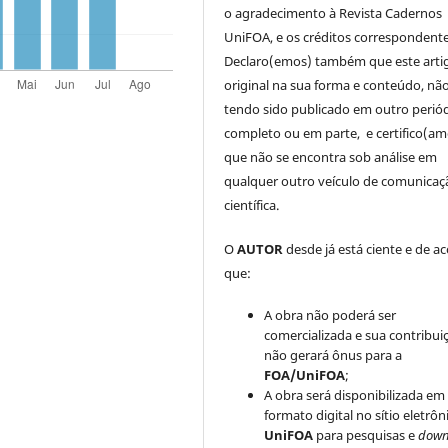
o agradecimento à Revista Cadernos
UniFOA, e os créditos correspondente
Declaro(emos) também que este arti
original na sua forma e conteúdo, nã
tendo sido publicado em outro periód
completo ou em parte, e certifico(am
que não se encontra sob análise em
qualquer outro veículo de comunicaç
científica.
O
AUTOR
desde já está ciente e de a
que:
A obra não poderá ser
comercializada e sua contribui
não gerará ônus para a
FOA/UniFOA
;
A obra será disponibilizada em
formato digital no sítio eletrôn
UniFOA
para pesquisas e
down