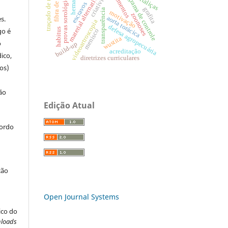
criatividade
programa de controle
traçado de raios
fibra de juta
hematita
provas sorológicas
hortaliças
alimentos
material alternativo
escravos
grafita
transparência
motivação
zoonoses
aorta torácica
s.
videoartroscopia
defesa agropecuária
go é
habitus
menisco
wustita
o
build-up
acreditação
ico,
diretrizes curriculares
os)
ão
Edição Atual
cordo
ção
Open Journal Systems
ico do
loads