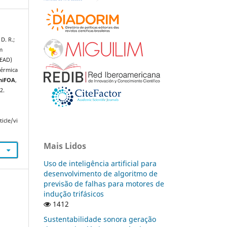
D. R.;
m
PEAD)
térmica
niFOA
,
2.
icle/vi
Mais Lidos
Uso de inteligência artificial para
desenvolvimento de algoritmo de
previsão de falhas para motores de
indução trifásicos
1412
Sustentabilidade sonora geração