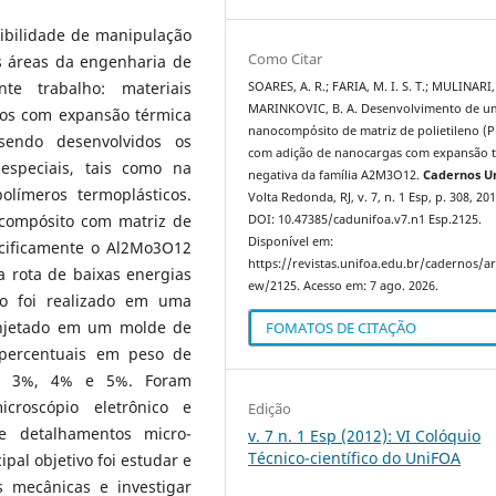
ibilidade de manipulação
Como Citar
s áreas da engenharia de
te trabalho: materiais
SOARES, A. R.; FARIA, M. I. S. T.; MULINARI, 
MARINKOVIC, B. A. Desenvolvimento de u
cos com expansão térmica
nanocompósito de matriz de polietileno (
sendo desenvolvidos os
com adição de nanocargas com expansão 
especiais, tais como na
negativa da família A2M3O12.
Cadernos U
límeros termoplásticos.
Volta Redonda, RJ, v. 7, n. 1 Esp, p. 308, 201
ocompósito com matriz de
DOI: 10.47385/cadunifoa.v7.n1 Esp.2125.
Disponível em:
cificamente o Al2Mo3O12
https://revistas.unifoa.edu.br/cadernos/art
a rota de baixas energias
ew/2125. Acesso em: 7 ago. 2026.
o foi realizado em uma
 injetado em um molde de
FOMATOS DE CITAÇÃO
 percentuais em peso de
%, 3%, 4% e 5%. Foram
icroscópio eletrônico e
Edição
e detalhamentos micro-
v. 7 n. 1 Esp (2012): VI Colóquio
Técnico-científico do UniFOA
pal objetivo foi estudar e
 mecânicas e investigar