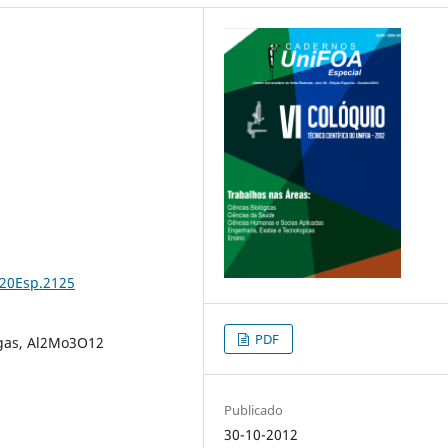
%20Esp.2125
PDF
gas, Al2Mo3O12
Publicado
30-10-2012