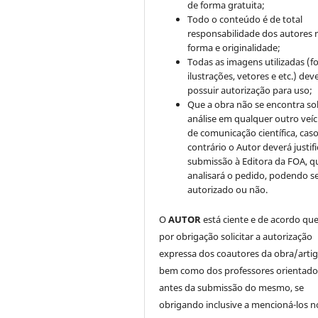
de forma gratuita;
Todo o conteúdo é de total
responsabilidade dos autores 
forma e originalidade;
Todas as imagens utilizadas (fo
ilustrações, vetores e etc.) de
possuir autorização para uso;
Que a obra não se encontra so
análise em qualquer outro veíc
de comunicação científica, cas
contrário o Autor deverá justifi
submissão à Editora da FOA, q
analisará o pedido, podendo s
autorizado ou não.
O
AUTOR
está ciente e de acordo qu
por obrigação solicitar a autorização
expressa dos coautores da obra/artig
bem como dos professores orientado
antes da submissão do mesmo, se
obrigando inclusive a mencioná-los n