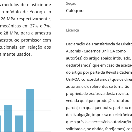
Seção
s módulos de elasticidade
Colóquio
o o módulo de Young e o
e 26 MPa respectivamente,
s mecânicas em 27% e 7%,
Licença
 e 28 MPa, para a amostra
ostrou-se promissor com
Declaração de Transferência de Direit
tucionais em relação aos
Autorais - Cadernos UniFOA como
ualmente usados.
autor(es) do artigo abaixo intitulado,
declaro(amos) que em caso de aceita
do artigo por parte da Revista Cader
UniFOA, concordo(amos) que os direi
autorais e ele referentes se tornarão
propriedade exclusiva desta revista,
vedada qualquer produção, total ou
parcial, em qualquer outra parte ou 
de divulgação, impressa ou eletrônic
que a prévia e necessária autorização 
solicitada e, se obtida, farei(emos) co