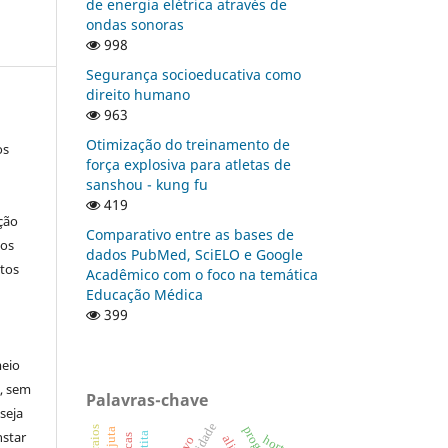
de energia elétrica através de
ondas sonoras
998
Segurança socioeducativa como
direito humano
963
Otimização do treinamento de
os
força explosiva para atletas de
sanshou - kung fu
419
ção
Comparativo entre as bases de
nos
dados PubMed, SciELO e Google
tos
Acadêmico com o foco na temática
Educação Médica
399
meio
a, sem
Palavras-chave
seja
nstar