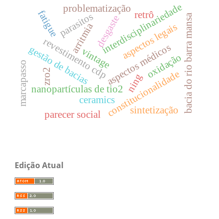
interdisciplinariedade
problematização
fatigue
retrô
parasitos
bacia do rio barra mansa
desgaste
arritmia
aspectos legais
revestimento cdp
aspectos médicos
gestão de bacias
vintage
oxidação
marcapasso
zro2
constitucionalidade
ning
nanopartículas de tio2
ceramics
sintetização
parecer social
Edição Atual