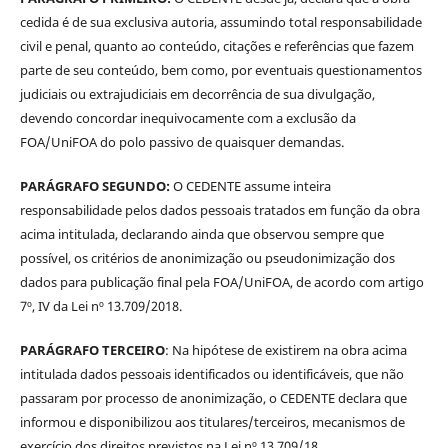
cedida é de sua exclusiva autoria, assumindo total responsabilidade
civil e penal, quanto ao conteúdo, citações e referências que fazem
parte de seu conteúdo, bem como, por eventuais questionamentos
judiciais ou extrajudiciais em decorrência de sua divulgação,
devendo concordar inequivocamente com a exclusão da
FOA/UniFOA do polo passivo de quaisquer demandas.
PARÁGRAFO SEGUNDO:
O CEDENTE assume inteira
responsabilidade pelos dados pessoais tratados em função da obra
acima intitulada, declarando ainda que observou sempre que
possível, os critérios de anonimização ou pseudonimização dos
dados para publicação final pela FOA/UniFOA, de acordo com artigo
7º, IV da Lei nº 13.709/2018.
PARÁGRAFO TERCEIRO
: Na hipótese de existirem na obra acima
intitulada dados pessoais identificados ou identificáveis, que não
passaram por processo de anonimização, o CEDENTE declara que
informou e disponibilizou aos titulares/terceiros, mecanismos de
exercício dos direitos previstos na Lei nº 13.709/18.