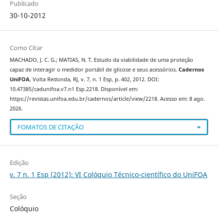
Publicado
30-10-2012
Como Citar
MACHADO, J. C. G.; MATIAS, N. T. Estudo da viabilidade de uma proteção
capaz de interagir o medidor portátil de glicose e seus acessórios.
Cadernos
UniFOA
, Volta Redonda, RJ, v. 7, n. 1 Esp, p. 402, 2012. DOI:
10.47385/cadunifoa.v7.n1 Esp.2218. Disponível em:
https://revistas.unifoa.edu.br/cadernos/article/view/2218. Acesso em: 8 ago.
2026.
FOMATOS DE CITAÇÃO
Edição
v. 7 n. 1 Esp (2012): VI Colóquio Técnico-científico do UniFOA
Seção
Colóquio