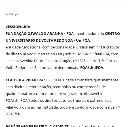
Licença
CESSIONÁRIA
FUNDAÇÃO OSWALDO ARANHA - FOA
, mantenedora do
CENTRO
UNIVERSITÁRIO DE VOLTA REDONDA - UniFOA
,
entidade fundacional com personalidade jurídica sem fins lucrativos
de direito privado, inscrita no CNPJ sob nº 32.504.995/0001-14, com
sede na Avenida Dauro Peixoto Aragão, nº 1325, bairro Três Poços,
Volta Redonda – RJ, doravante denominada
FOA/UniFOA
.
CLÁUSULA PRIMEIRA:
O CEDENTE cede e transfere gratuitamente
sem direito a remuneração, reembolso ou compensação de
qualquer natureza, em caráter irrevogável e irretratável à
FOA/UniFOA, todos os direitos autorais (morais e patrimoniais)
relativo à obra acima intitulada, tudo em conformidade com a Lei nº
9.610/98.
PARÁGRAFO PRIMEIRO:
O CEDENTE desde já, declara que a obra