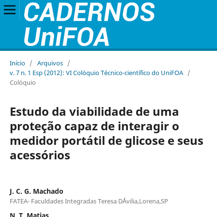
Início
/
Arquivos
/
v. 7 n. 1 Esp (2012): VI Colóquio Técnico-científico do UniFOA
/
Colóquio
Estudo da viabilidade de uma
proteção capaz de interagir o
medidor portátil de glicose e seus
acessórios
J. C. G. Machado
FATEA- Faculdades Integradas Teresa D´Ávilia,Lorena,SP
N. T. Matias