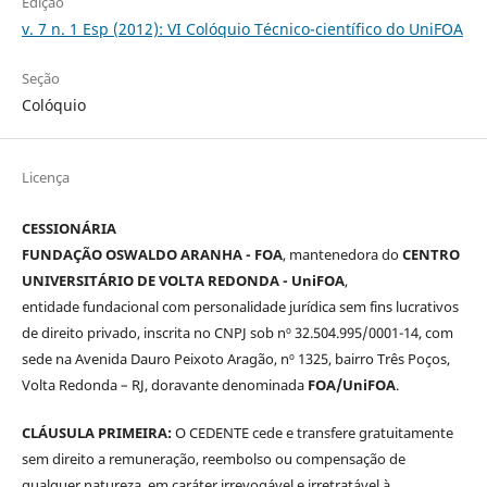
Edição
v. 7 n. 1 Esp (2012): VI Colóquio Técnico-científico do UniFOA
Seção
Colóquio
Licença
CESSIONÁRIA
FUNDAÇÃO OSWALDO ARANHA - FOA
, mantenedora do
CENTRO
UNIVERSITÁRIO DE VOLTA REDONDA - UniFOA
,
entidade fundacional com personalidade jurídica sem fins lucrativos
de direito privado, inscrita no CNPJ sob nº 32.504.995/0001-14, com
sede na Avenida Dauro Peixoto Aragão, nº 1325, bairro Três Poços,
Volta Redonda – RJ, doravante denominada
FOA/UniFOA
.
CLÁUSULA PRIMEIRA:
O CEDENTE cede e transfere gratuitamente
sem direito a remuneração, reembolso ou compensação de
qualquer natureza, em caráter irrevogável e irretratável à