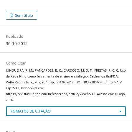
Sem título
Publicado
30-10-2012
Como Citar
JUNQUEIRA, R. M.; PANÇARDES, B. C.; CARDOSO, M. D. T.; FREITAS, R. C. C. Uso
da Rede Ning como ferramenta de ensino e avaliação.
Cadernos UniFOA
,
Volta Redonda, RJ, v. 7, n. 1 Esp, p. 426, 2012. DOI: 10.47385/cadunifoa.v7.n1
Esp.2243. Disponível em:
https://revistas.unifoa.edu.br/cadernos/article/view/2243. Acesso em: 10 ago.
2026.
FOMATOS DE CITAÇÃO