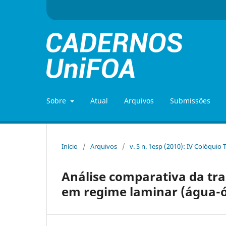
Sobre
Atual
Arquivos
Submissões
Início
/
Arquivos
/
v. 5 n. 1esp (2010): IV Colóquio
Análise comparativa da tran
em regime laminar (água-ó