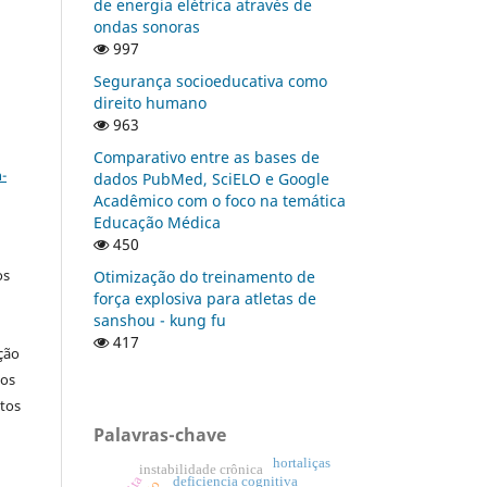
de energia elétrica através de
ondas sonoras
997
Segurança socioeducativa como
direito humano
963
a
Comparativo entre as bases de
-
dados PubMed, SciELO e Google
Acadêmico com o foco na temática
Educação Médica
450
os
Otimização do treinamento de
força explosiva para atletas de
sanshou - kung fu
417
ção
nos
tos
Palavras-chave
hortaliças
instabilidade crônica
deficiencia cognitiva