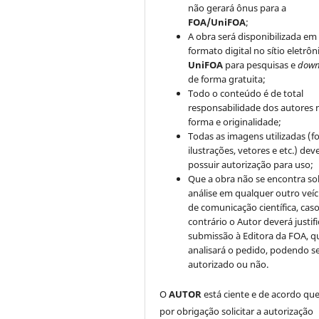
não gerará ônus para a
FOA/UniFOA
;
A obra será disponibilizada em
formato digital no sítio eletrôn
UniFOA
para pesquisas e
down
de forma gratuita;
Todo o conteúdo é de total
responsabilidade dos autores 
forma e originalidade;
Todas as imagens utilizadas (fo
ilustrações, vetores e etc.) de
possuir autorização para uso;
Que a obra não se encontra so
análise em qualquer outro veíc
de comunicação científica, cas
contrário o Autor deverá justifi
submissão à Editora da FOA, q
analisará o pedido, podendo s
autorizado ou não.
O
AUTOR
está ciente e de acordo qu
por obrigação solicitar a autorização