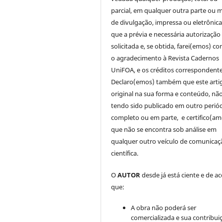
parcial, em qualquer outra parte ou 
de divulgação, impressa ou eletrônic
que a prévia e necessária autorização 
solicitada e, se obtida, farei(emos) co
o agradecimento à Revista Cadernos
UniFOA, e os créditos correspondente
Declaro(emos) também que este arti
original na sua forma e conteúdo, nã
tendo sido publicado em outro periód
completo ou em parte, e certifico(am
que não se encontra sob análise em
qualquer outro veículo de comunicaç
científica.
O
AUTOR
desde já está ciente e de a
que:
A obra não poderá ser
comercializada e sua contribui