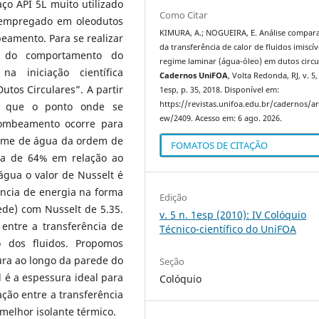
ço API 5L muito utilizado
Como Citar
 empregado em oleodutos
KIMURA, A.; NOGUEIRA, E. Análise compara
eamento. Para se realizar
da transferência de calor de fluidos imiscí
o do comportamento do
regime laminar (água-óleo) em dutos circu
na iniciação científica
Cadernos UniFOA
, Volta Redonda, RJ, v. 5,
tos Circulares”. A partir
1esp, p. 35, 2018. Disponível em:
https://revistas.unifoa.edu.br/cadernos/art
o que o ponto onde se
ew/2409. Acesso em: 6 ago. 2026.
ombeamento ocorre para
ilme de água da ordem de
FOMATOS DE CITAÇÃO
da de 64% em relação ao
água o valor de Nusselt é
ência de energia na forma
Edição
ede) com Nusselt de 5.35.
v. 5 n. 1esp (2010): IV Colóquio
entre a transferência de
Técnico-científico do UniFOA
 dos fluidos. Propomos
ura ao longo da parede do
Seção
al é a espessura ideal para
Colóquio
ção entre a transferência
melhor isolante térmico.