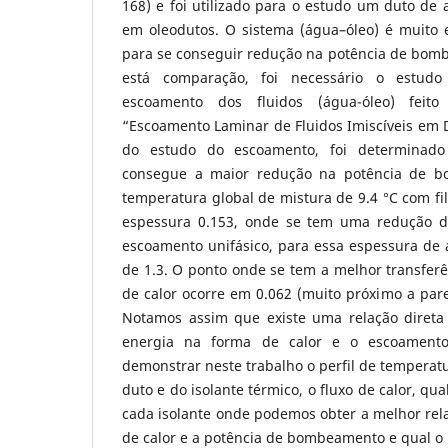
168) e foi utilizado para o estudo um duto de a
em oleodutos. O sistema (água–óleo) é muito
para se conseguir redução na potência de bomb
está comparação, foi necessário o estud
escoamento dos fluidos (água-óleo) feito 
“Escoamento Laminar de Fluidos Imiscíveis em Du
do estudo do escoamento, foi determinad
consegue a maior redução na potência de b
temperatura global de mistura de 9.4 °C com f
espessura 0.153, onde se tem uma redução 
escoamento unifásico, para essa espessura de 
de 1.3. O ponto onde se tem a melhor transfer
de calor ocorre em 0.062 (muito próximo a par
Notamos assim que existe uma relação direta 
energia na forma de calor e o escoamento
demonstrar neste trabalho o perfil de temperat
duto e do isolante térmico, o fluxo de calor, qu
cada isolante onde podemos obter a melhor rela
de calor e a potência de bombeamento e qual o 