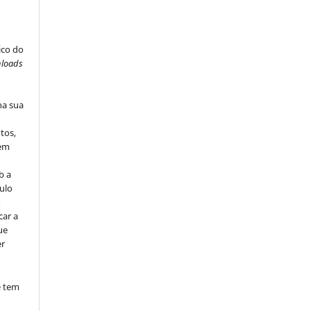
ico do
loads
na sua
tos,
vem
b a
ulo
o
car a
ue
er
e tem