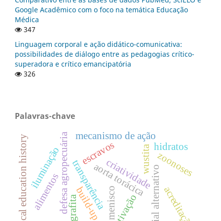
Google Acadêmico com o foco na temática Educação
Médica
347
Linguagem corporal e ação didático-comunicativa:
possibilidades de diálogo entre as pedagogias crítico-
superadora e crítico emancipatória
326
Palavras-chave
mecanismo de ação
defesa agropecuária
y
escravos
hidratos
wustita
iluminação
zoonoses
criatividade
transparência
aorta torácica
m
e
d
i
c
a
l
e
d
u
c
a
t
i
o
n
h
i
s
t
o
r
material alternativo
alimentos
acreditação
build-up
menisco
motivação
grafita