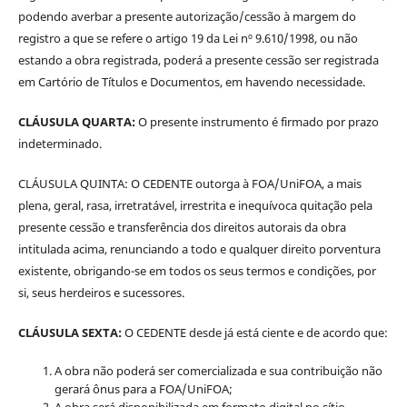
podendo averbar a presente autorização/cessão à margem do
registro a que se refere o artigo 19 da Lei nº 9.610/1998, ou não
estando a obra registrada, poderá a presente cessão ser registrada
em Cartório de Títulos e Documentos, em havendo necessidade.
CLÁUSULA QUARTA:
O presente instrumento é firmado por prazo
indeterminado.
CLÁUSULA QUINTA: O CEDENTE outorga à FOA/UniFOA, a mais
plena, geral, rasa, irretratável, irrestrita e inequívoca quitação pela
presente cessão e transferência dos direitos autorais da obra
intitulada acima, renunciando a todo e qualquer direito porventura
existente, obrigando-se em todos os seus termos e condições, por
si, seus herdeiros e sucessores.
CLÁUSULA SEXTA:
O CEDENTE desde já está ciente e de acordo que:
A obra não poderá ser comercializada e sua contribuição não
gerará ônus para a FOA/UniFOA;
A obra será disponibilizada em formato digital no sítio