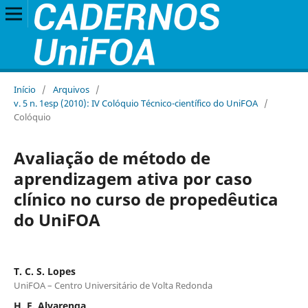
Início
/
Arquivos
/
v. 5 n. 1esp (2010): IV Colóquio Técnico-científico do UniFOA
/
Colóquio
Avaliação de método de
aprendizagem ativa por caso
clínico no curso de propedêutica
do UniFOA
T. C. S. Lopes
UniFOA – Centro Universitário de Volta Redonda
H. F. Alvarenga