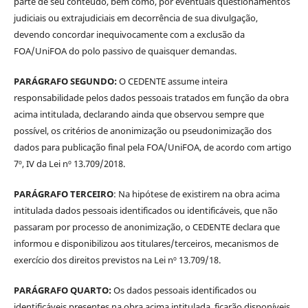
parte de seu conteúdo, bem como, por eventuais questionamentos
judiciais ou extrajudiciais em decorrência de sua divulgação,
devendo concordar inequivocamente com a exclusão da
FOA/UniFOA do polo passivo de quaisquer demandas.
PARÁGRAFO SEGUNDO:
O CEDENTE assume inteira
responsabilidade pelos dados pessoais tratados em função da obra
acima intitulada, declarando ainda que observou sempre que
possível, os critérios de anonimização ou pseudonimização dos
dados para publicação final pela FOA/UniFOA, de acordo com artigo
7º, IV da Lei nº 13.709/2018.
PARÁGRAFO TERCEIRO
: Na hipótese de existirem na obra acima
intitulada dados pessoais identificados ou identificáveis, que não
passaram por processo de anonimização, o CEDENTE declara que
informou e disponibilizou aos titulares/terceiros, mecanismos de
exercício dos direitos previstos na Lei nº 13.709/18.
PARÁGRAFO QUARTO:
Os dados pessoais identificados ou
identificáveis presentes na obra acima intitulada, ficarão disponíveis