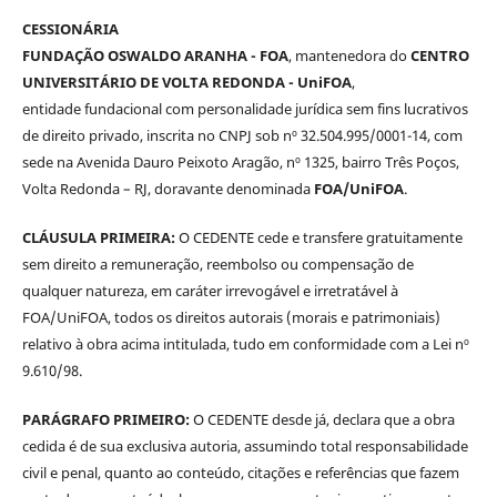
CESSIONÁRIA
FUNDAÇÃO OSWALDO ARANHA - FOA
, mantenedora do
CENTRO
UNIVERSITÁRIO DE VOLTA REDONDA - UniFOA
,
entidade fundacional com personalidade jurídica sem fins lucrativos
de direito privado, inscrita no CNPJ sob nº 32.504.995/0001-14, com
sede na Avenida Dauro Peixoto Aragão, nº 1325, bairro Três Poços,
Volta Redonda – RJ, doravante denominada
FOA/UniFOA
.
CLÁUSULA PRIMEIRA:
O CEDENTE cede e transfere gratuitamente
sem direito a remuneração, reembolso ou compensação de
qualquer natureza, em caráter irrevogável e irretratável à
FOA/UniFOA, todos os direitos autorais (morais e patrimoniais)
relativo à obra acima intitulada, tudo em conformidade com a Lei nº
9.610/98.
PARÁGRAFO PRIMEIRO:
O CEDENTE desde já, declara que a obra
cedida é de sua exclusiva autoria, assumindo total responsabilidade
civil e penal, quanto ao conteúdo, citações e referências que fazem