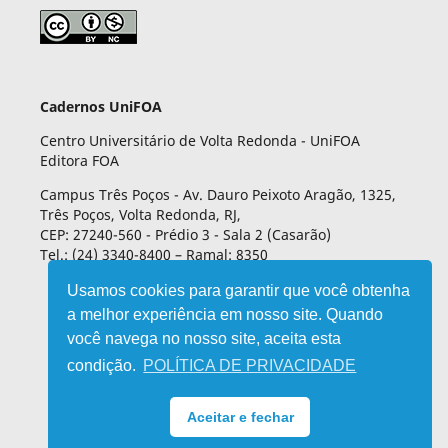
Cadernos UniFOA
Centro Universitário de Volta Redonda - UniFOA
Editora FOA
Campus Três Poços - Av. Dauro Peixoto Aragão, 1325,
Três Poços, Volta Redonda, RJ,
CEP: 27240-560 - Prédio 3 - Sala 2 (Casarão)
Tel.: (24) 3340-8400 – Ramal: 8350
Usamos cookies para garantir que você obtenha
a melhor experiência em nosso site. Quando
você navega no nosso site, aceita esta
condição.
POLÍTICA DE PRIVACIDADE
Aceitar e fechar