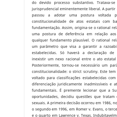
do devido processo substantivo. Tratava-
jurisprudencial eminentemente liberal. A partir
passou a adotar uma postura voltada p
constitucionalidade de atos estatais com b
fundamentação. Assim, origina-se o rational rel
uma postura de deferência em relação aos 
qualquer fundamento plausível. O rational rel
um parâmetro que visa a garantir a razoabil
estabelecidas. Só haverá a declaração de i
inexistir um nexo racional entre o ato estatal
Posteriormente, tornou-se necessário um par
constitucionalidade: o strict scrutiny. Este t
voltado para classificações estabelecidas c
diferenciação juridicamente inadmissíveis e ato
fundamentais. É premente lecionar que a S
oportunidades, decidiu questões que tratam 
sexuais. A primeira decisão ocorreu em 1986, no
o segundo em 1996, em Romer v. Evans, o terce
e o quarto em Lawrence v. Texas. Indubitavelm