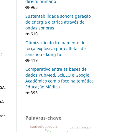
direito humano
965
Sustentabilidade sonora geração
de energia elétrica através de
ondas sonoras
610
Otimização do treinamento de
a
força explosiva para atletas de
-
sanshou - kung fu
419
Comparativo entre as bases de
dados PubMed, SciELO e Google
Acadêmico com o foco na temática
Educação Médica
OA
,
396
A -
ade
Palavras-chave
currículo modular
galvanização