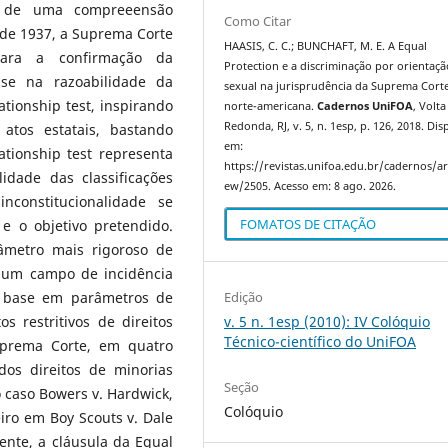
se de uma compreeensão
Como Citar
 de 1937, a Suprema Corte
HAASIS, C. C.; BUNCHAFT, M. E. A Equal
ara a confirmação da
Protection e a discriminação por orientaçã
ase na razoabilidade da
sexual na jurisprudência da Suprema Cort
ationship test, inspirando
norte-americana.
Cadernos UniFOA
, Volta
Redonda, RJ, v. 5, n. 1esp, p. 126, 2018. Dis
atos estatais, bastando
em:
ationship test representa
https://revistas.unifoa.edu.br/cadernos/art
idade das classificações
ew/2505. Acesso em: 8 ago. 2026.
nconstitucionalidade se
FOMATOS DE CITAÇÃO
 e o objetivo pretendido.
âmetro mais rigoroso de
em um campo de incidência
Edição
om base em parâmetros de
v. 5 n. 1esp (2010): IV Colóquio
s restritivos de direitos
Técnico-científico do UniFOA
uprema Corte, em quatro
dos direitos de minorias
Seção
 caso Bowers v. Hardwick,
Colóquio
iro em Boy Scouts v. Dale
ente, a cláusula da Equal