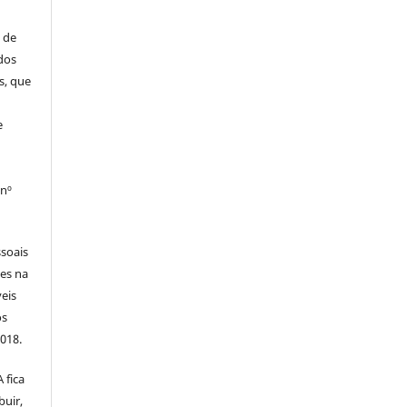
 de
dos
s, que
e
 nº
soais
tes na
veis
os
2018.
 fica
buir,