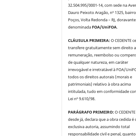
32.504.995/0001-14, com sede na Ave
Dauro Peixoto Aragão, nº 1325, bairro
Poços, Volta Redonda – RJ, doravante
denominada
FOA/UniFOA
.
CLÁUSULA PRIMEIRA:
O CEDENTE ce
transfere gratuitamente sem direito 
remuneração, reembolso ou compen
de qualquer natureza, em caráter
irrevogável e irretratável à FOA/UniF
todos os direitos autorais (morais e
patrimoniais) relativo à obra acima
intitulada, tudo em conformidade co
Lei nº 9.610/98.
PARÁGRAFO PRIMEIRO:
O CEDENTE
desde já, declara que a obra cedida é 
exclusiva autoria, assumindo total
responsabilidade civil e penal, quanto