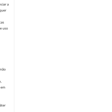
nciar a
squer
cas
de uso
 não
à
,
o em
áter