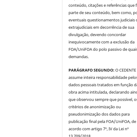
conteúdo, citações e referências que
parte de seu conteúdo, bem como, p
eventuais questionamentos judiciais 
extrajudiciais em decorrência de sua
divulgação, devendo concordar
inequivocamente com a exclusão da
FOA/UniFOA do polo passivo de quai
demandas.
PARÁGRAFO SEGUNDO:
O CEDENTE
assume inteira responsabilidade pelo
dados pessoais tratados em função d
obra acima intitulada, declarando ain
que observou sempre que possível, o
critérios de anonimização ou
pseudonimização dos dados para
publicação final pela FOA/UniFOA, de
acordo com artigo 7º, IV da Lei nº
13.709/2018.