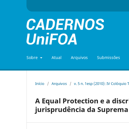
Sobre
Atual
Arquivos
Submissões
Início
/
Arquivos
/
v. 5 n. 1esp (2010): IV Colóquio
A Equal Protection e a dis
jurisprudência da Suprema