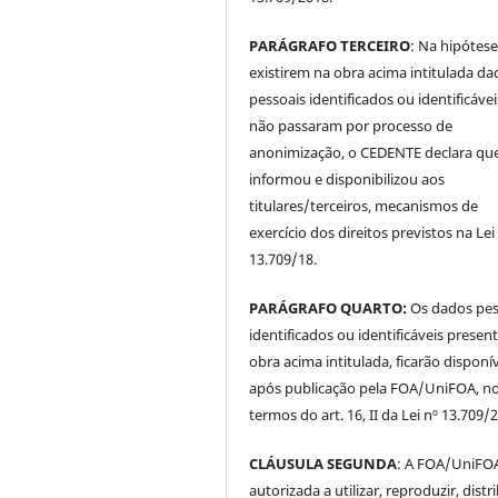
PARÁGRAFO TERCEIRO
: Na hipótese
existirem na obra acima intitulada da
pessoais identificados ou identificávei
não passaram por processo de
anonimização, o CEDENTE declara qu
informou e disponibilizou aos
titulares/terceiros, mecanismos de
exercício dos direitos previstos na Lei
13.709/18.
PARÁGRAFO QUARTO:
Os dados pes
identificados ou identificáveis presen
obra acima intitulada, ficarão disponí
após publicação pela FOA/UniFOA, n
termos do art. 16, II da Lei nº 13.709/
CLÁUSULA SEGUNDA
: A FOA/UniFOA
autorizada a utilizar, reproduzir, distri