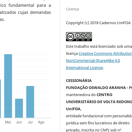
dico fundamental para a
Licença
matizados cujas demandas
as.
Copyright (c) 2018 Cadernos UniFOA
Este trabalho está licenciado sob um
licença
Creative Commons Attribution
NonCommercial-ShareAlike 4.0
International License
.
CESSIONÁRIA
FUNDAÇÃO OSWALDO ARANHA - F
mantenedora do
CENTRO
UNIVERSITÁRIO DE VOLTA REDOND
UniFOA
,
entidade fundacional com personalid
jurídica sem fins lucrativos de direito
privado, inscrita no CNPJ sob nº