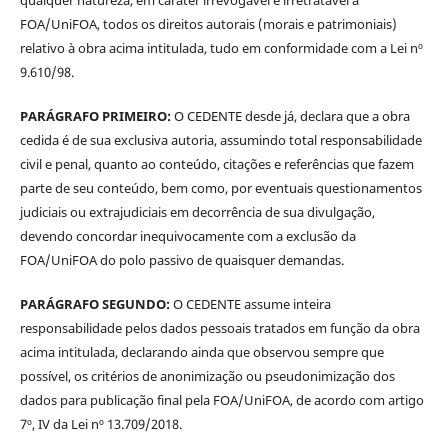
qualquer natureza, em caráter irrevogável e irretratável à
FOA/UniFOA, todos os direitos autorais (morais e patrimoniais)
relativo à obra acima intitulada, tudo em conformidade com a Lei nº
9.610/98.
PARÁGRAFO PRIMEIRO:
O CEDENTE desde já, declara que a obra
cedida é de sua exclusiva autoria, assumindo total responsabilidade
civil e penal, quanto ao conteúdo, citações e referências que fazem
parte de seu conteúdo, bem como, por eventuais questionamentos
judiciais ou extrajudiciais em decorrência de sua divulgação,
devendo concordar inequivocamente com a exclusão da
FOA/UniFOA do polo passivo de quaisquer demandas.
PARÁGRAFO SEGUNDO:
O CEDENTE assume inteira
responsabilidade pelos dados pessoais tratados em função da obra
acima intitulada, declarando ainda que observou sempre que
possível, os critérios de anonimização ou pseudonimização dos
dados para publicação final pela FOA/UniFOA, de acordo com artigo
7º, IV da Lei nº 13.709/2018.