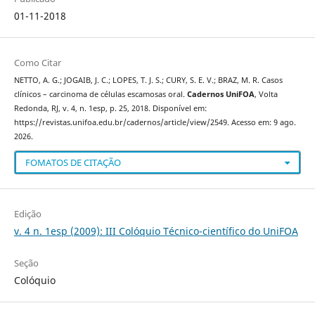
01-11-2018
Como Citar
NETTO, A. G.; JOGAIB, J. C.; LOPES, T. J. S.; CURY, S. E. V.; BRAZ, M. R. Casos
clínicos – carcinoma de células escamosas oral.
Cadernos UniFOA
, Volta
Redonda, RJ, v. 4, n. 1esp, p. 25, 2018. Disponível em:
https://revistas.unifoa.edu.br/cadernos/article/view/2549. Acesso em: 9 ago.
2026.
FOMATOS DE CITAÇÃO
Edição
v. 4 n. 1esp (2009): III Colóquio Técnico-científico do UniFOA
Seção
Colóquio