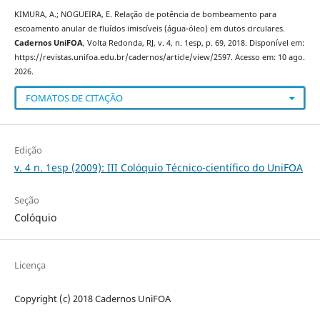
KIMURA, A.; NOGUEIRA, E. Relação de potência de bombeamento para
escoamento anular de fluídos imiscíveis (água-óleo) em dutos circulares.
Cadernos UniFOA
, Volta Redonda, RJ, v. 4, n. 1esp, p. 69, 2018. Disponível em:
https://revistas.unifoa.edu.br/cadernos/article/view/2597. Acesso em: 10 ago.
2026.
FOMATOS DE CITAÇÃO
Edição
v. 4 n. 1esp (2009): III Colóquio Técnico-científico do UniFOA
Seção
Colóquio
Licença
Copyright (c) 2018 Cadernos UniFOA