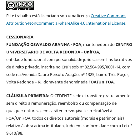
Este trabalho está licenciado sob uma licença
Creative Commons
Attribution-NonCommercial-ShareAlike 4.0 International License
.
CESSIONÁRIA
FUNDAÇÃO OSWALDO ARANHA - FOA
, mantenedora do
CENTRO
UNIVERSITÁRIO DE VOLTA REDONDA - UniFOA
,
entidade fundacional com personalidade jurídica sem fins lucrativos
de direito privado, inscrita no CNPJ sob nº 32.504.995/0001-14, com
sede na Avenida Dauro Peixoto Aragão, nº 1325, bairro Três Poços,
Volta Redonda – RJ, doravante denominada
FOA/UniFOA
.
CLÁUSULA PRIMEIRA:
O CEDENTE cede e transfere gratuitamente
sem direito a remuneração, reembolso ou compensação de
qualquer natureza, em caráter irrevogável e irretratável à
FOA/UniFOA, todos os direitos autorais (morais e patrimoniais)
relativo à obra acima intitulada, tudo em conformidade com a Lei nº
9.610/98.