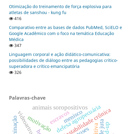
Otimização do treinamento de força explosiva para
atletas de sanshou - kung fu
416
Comparativo entre as bases de dados PubMed, SciELO e
Google Acadêmico com o foco na temática Educação
Médica
347
Linguagem corporal e ação didático-comunicativa:
possibilidades de diálogo entre as pedagogias crítico-
superadora e crítico emancipatória
326
Palavras-chave
defesa agropecuária
animais soropositivos
instabilidade crônica
menisco
escravos
videoartroscopia
motivação
contaminação
build-up
zoonoses