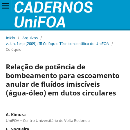
Início
/
Arquivos
/
v. 4 n. 1esp (2009): III Colóquio Técnico-científico do UniFOA
/
Colóquio
Relação de potência de
bombeamento para escoamento
anular de fluídos imiscíveis
(água-óleo) em dutos circulares
A. Kimura
UniFOA – Centro Universitário de Volta Redonda
E. Nogueira