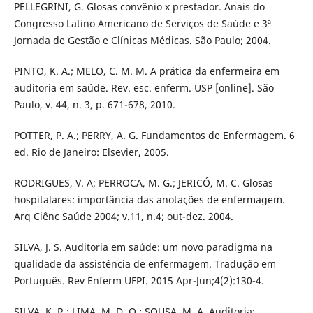
PELLEGRINI, G. Glosas convênio x prestador. Anais do
Congresso Latino Americano de Serviços de Saúde e 3ª
Jornada de Gestão e Clínicas Médicas. São Paulo; 2004.
PINTO, K. A.; MELO, C. M. M. A prática da enfermeira em
auditoria em saúde. Rev. esc. enferm. USP [online]. São
Paulo, v. 44, n. 3, p. 671-678, 2010.
POTTER, P. A.; PERRY, A. G. Fundamentos de Enfermagem. 6
ed. Rio de Janeiro: Elsevier, 2005.
RODRIGUES, V. A; PERROCA, M. G.; JERICÓ, M. C. Glosas
hospitalares: importância das anotações de enfermagem.
Arq Ciênc Saúde 2004; v.11, n.4; out-dez. 2004.
SILVA, J. S. Auditoria em saúde: um novo paradigma na
qualidade da assistência de enfermagem. Tradução em
Português. Rev Enferm UFPI. 2015 Apr-Jun;4(2):130-4.
SILVA, K. R.; LIMA, M. D. O.; SOUSA, M. A. Auditoria: