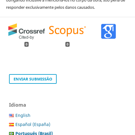
obrigando inclusive a mencioná-los no corpo da obra, sob pena de
responder exclusivamente pelos danos causados.
0
0
ENVIAR SUBMISSÃO
Idioma
English
Español (España)
Português (Brasil)