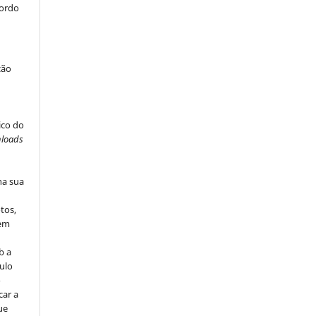
cordo
ção
ico do
loads
na sua
tos,
vem
b a
ulo
o
car a
ue