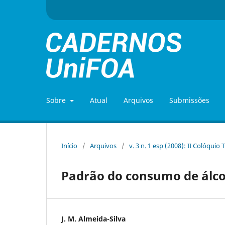
Sobre
Atual
Arquivos
Submissões
Início
/
Arquivos
/
v. 3 n. 1 esp (2008): II Colóquio
Padrão do consumo de álco
J. M. Almeida-Silva