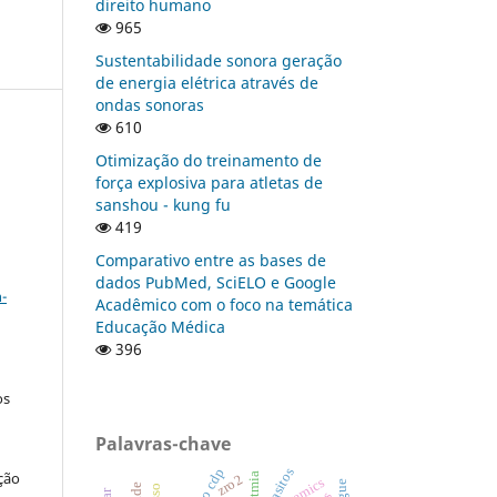
direito humano
965
Sustentabilidade sonora geração
de energia elétrica através de
ondas sonoras
610
Otimização do treinamento de
força explosiva para atletas de
sanshou - kung fu
419
Comparativo entre as bases de
a
dados PubMed, SciELO e Google
-
Acadêmico com o foco na temática
Educação Médica
396
os
Palavras-chave
parasitos
ção
arritmia
zro2
ceramics