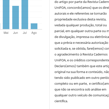
do artigo por parte da Revista Cader
UniFOA, concordo(amos) que os direi
autorais e ele referentes se tornarão
propriedade exclusiva desta revista,
vedada qualquer produção, total ou
parcial, em qualquer outra parte ou 
de divulgação, impressa ou eletrônic
que a prévia e necessária autorização 
solicitada e, se obtida, farei(emos) co
o agradecimento à Revista Cadernos
UniFOA, e os créditos correspondente
Declaro(emos) também que este arti
original na sua forma e conteúdo, nã
tendo sido publicado em outro periód
completo ou em parte, e certifico(am
que não se encontra sob análise em
qualquer outro veículo de comunicaç
científica.