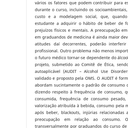
vários os fatores que podem contribuir para e
durante o curso, incluindo os socioambientais, 
custo e a modelagem social, que, quando
estudante a adquirir o hábito de beber de f
prejuízos físicos e mentais. A preocupação em
em graduandos de medicina é ainda maior devid
atitudes daí decorrentes, poderão interfer
profissional. Outro problema não menos import
o futuro médico tornar-se dependente do álcoo
projeto, submetido ao Comitê de Ética, send
autoaplicável (AUDIT – Alcohol Use Disorders 
validado e proposto pela OMS. O AUDIT é for
abordam sucintamente o padrão de consumo de
dizendo respeito à frequência de consumo, q
consumida, frequência de consumo pesado, 
valorização atribuída à bebida, consumo pela 
após beber, blackouts, injúrias relacionadas 
preocupação em relação ao consumo. O 
transversalmente por graduandos do curso de 