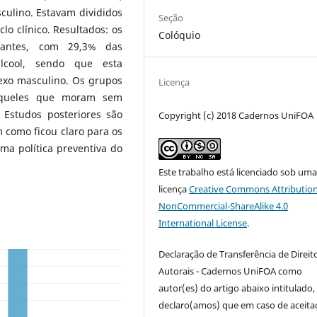
ulino. Estavam divididos
Seção
clo clínico. Resultados: os
Colóquio
pantes, com 29,3% das
lcool, sendo que esta
exo masculino. Os grupos
Licença
aqueles que moram sem
 Estudos posteriores são
Copyright (c) 2018 Cadernos UniFOA
 como ficou claro para os
ma política preventiva do
Este trabalho está licenciado sob um
licença
Creative Commons Attribution
NonCommercial-ShareAlike 4.0
International License
.
Declaração de Transferência de Direit
Autorais - Cadernos UniFOA como
autor(es) do artigo abaixo intitulado,
declaro(amos) que em caso de aceita