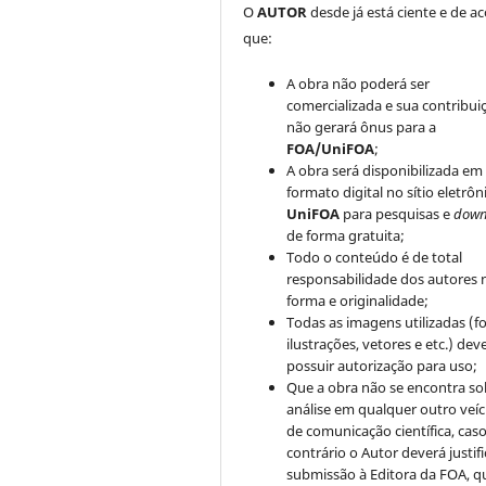
O
AUTOR
desde já está ciente e de a
que:
A obra não poderá ser
comercializada e sua contribui
não gerará ônus para a
FOA/UniFOA
;
A obra será disponibilizada em
formato digital no sítio eletrôn
UniFOA
para pesquisas e
down
de forma gratuita;
Todo o conteúdo é de total
responsabilidade dos autores 
forma e originalidade;
Todas as imagens utilizadas (fo
ilustrações, vetores e etc.) de
possuir autorização para uso;
Que a obra não se encontra so
análise em qualquer outro veíc
de comunicação científica, cas
contrário o Autor deverá justifi
submissão à Editora da FOA, q