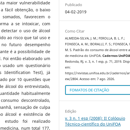
sta maior vulnerabilidade
Publicado
a fácil obtenção, o baixo
04-02-2019
 somados, favorecem o
orma a se intoxicar, com
 detectar o uso de álcool
Como Citar
o ao risco que tal uso e
ALMEIDA-SILVA, J. M.; FEROLLA, B. L. F.;
ir no futuro desempenho
FONSECA, A. M.; BORALLI, F. S.; FONSECA, 
M. S. Padrão do consumo de álcool entre 
ante é a possibilidade de
de medicina do UniFOA.
Cadernos UniFO
l. Foi então elaborado um
Redonda, RJ, v. 3, n. 1 esp, p. 71, 2019. Dis
o usado um questionário
em:
Identification Test), já
https://revistas.unifoa.edu.br/cadernos/art
mado por 10 questões que
ew/2804. Acesso em: 7 ago. 2026.
 álcool do entrevistado,
FOMATOS DE CITAÇÃO
uantidade habitualmente
consumo descontrolado,
manhã, sensação de culpa
Edição
ao álcool e existência de
v. 3 n. 1 esp (2008): II Colóquio
estudo foi realizado
Técnico-científico do UniFOA
medicina, num total 177,