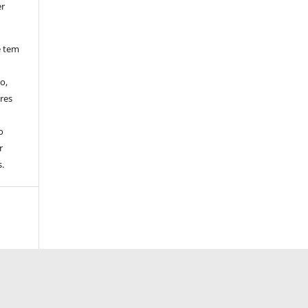
er
e tem
o,
res
o
r
.