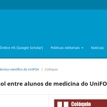
Índice H5 (Google Scholar)
Políticas editoriais
Notícias
 Técnico-científico do UniFOA
/
Colóquio
ol entre alunos de medicina do UniF