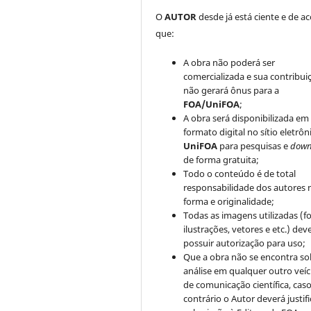
O
AUTOR
desde já está ciente e de a
que:
A obra não poderá ser
comercializada e sua contribui
não gerará ônus para a
FOA/UniFOA
;
A obra será disponibilizada em
formato digital no sítio eletrôn
UniFOA
para pesquisas e
down
de forma gratuita;
Todo o conteúdo é de total
responsabilidade dos autores 
forma e originalidade;
Todas as imagens utilizadas (fo
ilustrações, vetores e etc.) de
possuir autorização para uso;
Que a obra não se encontra so
análise em qualquer outro veíc
de comunicação científica, cas
contrário o Autor deverá justifi