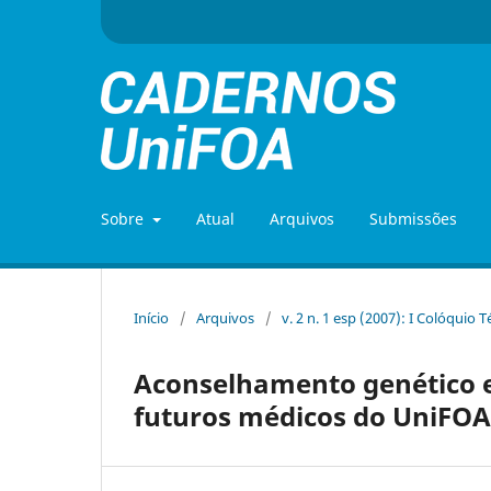
Sobre
Atual
Arquivos
Submissões
Início
/
Arquivos
/
v. 2 n. 1 esp (2007): I Colóquio 
Aconselhamento genético e 
futuros médicos do UniFOA