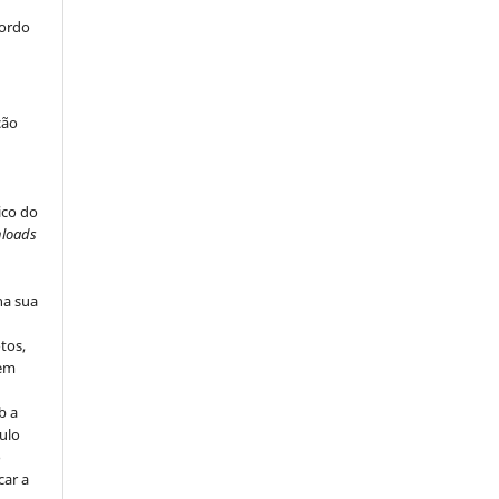
cordo
ção
ico do
loads
na sua
tos,
vem
b a
ulo
o
car a