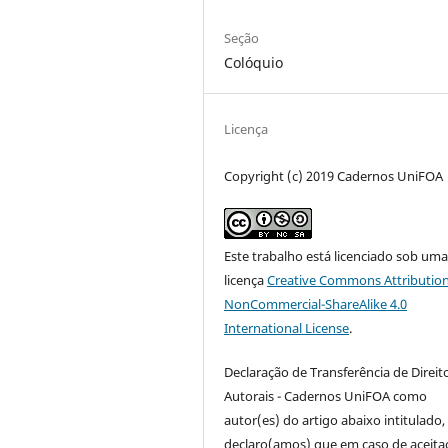
Seção
Colóquio
Licença
Copyright (c) 2019 Cadernos UniFOA
Este trabalho está licenciado sob um
licença
Creative Commons Attribution
NonCommercial-ShareAlike 4.0
International License
.
Declaração de Transferência de Direit
Autorais - Cadernos UniFOA como
autor(es) do artigo abaixo intitulado,
declaro(amos) que em caso de aceita