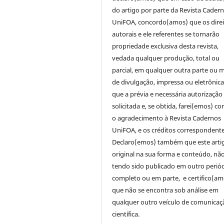
do artigo por parte da Revista Cader
UniFOA, concordo(amos) que os direi
autorais e ele referentes se tornarão
propriedade exclusiva desta revista,
vedada qualquer produção, total ou
parcial, em qualquer outra parte ou 
de divulgação, impressa ou eletrônic
que a prévia e necessária autorização 
solicitada e, se obtida, farei(emos) co
o agradecimento à Revista Cadernos
UniFOA, e os créditos correspondente
Declaro(emos) também que este arti
original na sua forma e conteúdo, nã
tendo sido publicado em outro periód
completo ou em parte, e certifico(am
que não se encontra sob análise em
qualquer outro veículo de comunicaç
científica.