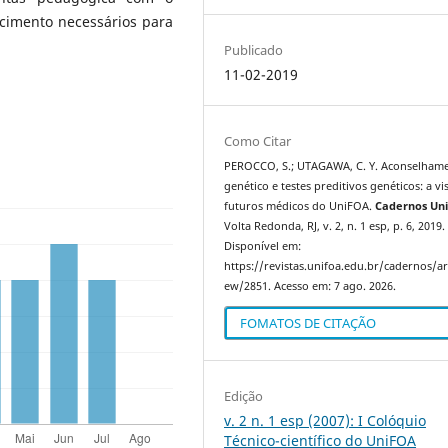
cimento necessários para
Publicado
11-02-2019
Como Citar
PEROCCO, S.; UTAGAWA, C. Y. Aconselham
genético e testes preditivos genéticos: a v
futuros médicos do UniFOA.
Cadernos Un
Volta Redonda, RJ, v. 2, n. 1 esp, p. 6, 2019.
Disponível em:
https://revistas.unifoa.edu.br/cadernos/art
ew/2851. Acesso em: 7 ago. 2026.
FOMATOS DE CITAÇÃO
Edição
v. 2 n. 1 esp (2007): I Colóquio
Técnico-científico do UniFOA