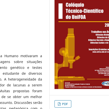
oma Humano motivaram a
agens sobre situações
ento genético e testes
 a estudante de diversos
ão. A heterogeneidade da
ador de lacunas a serem
Muitas propostas foram
o de se obter um melhor
assunto. Discussões serão
PDF
entas pedagógica com o