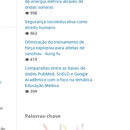
de energia elétrica através de
ondas sonoras
998
Segurança socioeducativa como
direito humano
963
Otimização do treinamento de
força explosiva para atletas de
sanshou - kung fu
419
Comparativo entre as bases de
dados PubMed, SciELO e Google
a
Acadêmico com o foco na temática
-
Educação Médica
399
os
Palavras-chave
ção