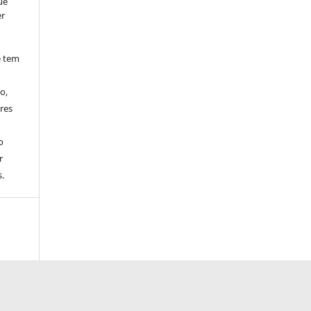
ue
er
e tem
o,
res
o
r
.