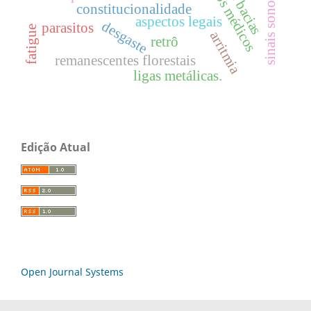
aspectos médicos
sinais sonoros
constitucionalidade
aspectos legais
desgaste
parasitos
fatigue
arritmia
retrô
remanescentes florestais
ligas metálicas.
Edição Atual
Open Journal Systems