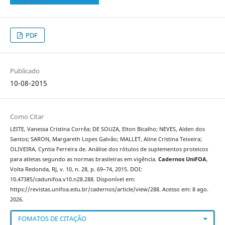
PDF
Publicado
10-08-2015
Como Citar
LEITE, Vanessa Cristina Corrêa; DE SOUZA, Elton Bicalho; NEVES, Alden dos
Santos; SARON, Margareth Lopes Galvão; MALLET, Aline Cristina Teixeira;
OLIVEIRA, Cyntia Ferreira de. Análise dos rótulos de suplementos proteicos
para atletas segundo as normas brasileiras em vigência.
Cadernos UniFOA
,
Volta Redonda, RJ, v. 10, n. 28, p. 69–74, 2015. DOI:
10.47385/cadunifoa.v10.n28.288. Disponível em:
https://revistas.unifoa.edu.br/cadernos/article/view/288. Acesso em: 8 ago.
2026.
FOMATOS DE CITAÇÃO