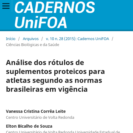
Início
/
Arquivos
/
v. 10 n. 28 (2015): Cadernos UniFOA
/
Ciências Biológicas e da Saúde
Análise dos rótulos de
suplementos proteicos para
atletas segundo as normas
brasileiras em vigência
Vanessa Cristina Corrêa Leite
Centro Universitário de Volta Redonda
Elton Bicalho de Souza
Centro Universitário de Volta Redonda Universidade Estadual de