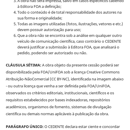
A obra não será impressa, salvo em casos específicos cabendo
à Editora FOA a definição;
Todo o conteúdo é de total responsabilidade dos autores na
sua forma e originalidade;
Todas as imagens utilizadas (fotos, ilustrações, vetores e etc.)
devem possuir autorização para uso;
Que a obra não se encontra sob a análise em qualquer outro
veículo de comunicação científica, caso contrário o CEDENTE
deverá justificar a submissão à Editora FOA, que analisará o
pedido, podendo ser autorizado ou não.
CLÁUSULA SÉTIMA:
A obra objeto da presente cessão poderá ser
disponibilizada pela FOA/UniFOA sob a licença Creative Commons
Atribuição-NãoComercial (CC BY-NC), identificada na imagem abaixo
- ou outra licença que venha a ser definida pela FOA/UniFOA,
observados os critérios editoriais, institucionais, científicos e os
requisitos estabelecidos por bases indexadoras, repositórios
acadêmicos, organismos de fomento, sistemas de divulgação
científica ou demais normas aplicáveis à publicação da obra.
PARÁGRAFO ÚNICO:
O CEDENTE declara estar ciente e concordar