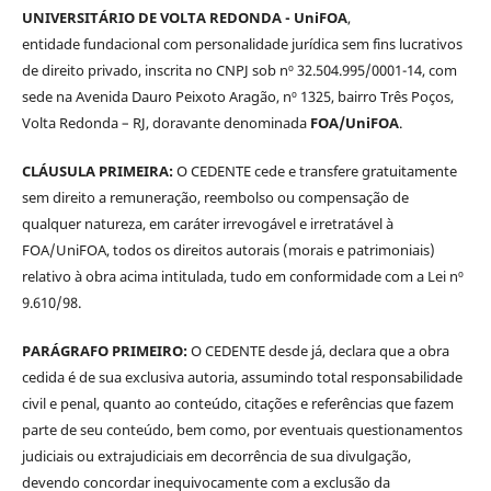
UNIVERSITÁRIO DE VOLTA REDONDA - UniFOA
,
entidade fundacional com personalidade jurídica sem fins lucrativos
de direito privado, inscrita no CNPJ sob nº 32.504.995/0001-14, com
sede na Avenida Dauro Peixoto Aragão, nº 1325, bairro Três Poços,
Volta Redonda – RJ, doravante denominada
FOA/UniFOA
.
CLÁUSULA PRIMEIRA:
O CEDENTE cede e transfere gratuitamente
sem direito a remuneração, reembolso ou compensação de
qualquer natureza, em caráter irrevogável e irretratável à
FOA/UniFOA, todos os direitos autorais (morais e patrimoniais)
relativo à obra acima intitulada, tudo em conformidade com a Lei nº
9.610/98.
PARÁGRAFO PRIMEIRO:
O CEDENTE desde já, declara que a obra
cedida é de sua exclusiva autoria, assumindo total responsabilidade
civil e penal, quanto ao conteúdo, citações e referências que fazem
parte de seu conteúdo, bem como, por eventuais questionamentos
judiciais ou extrajudiciais em decorrência de sua divulgação,
devendo concordar inequivocamente com a exclusão da