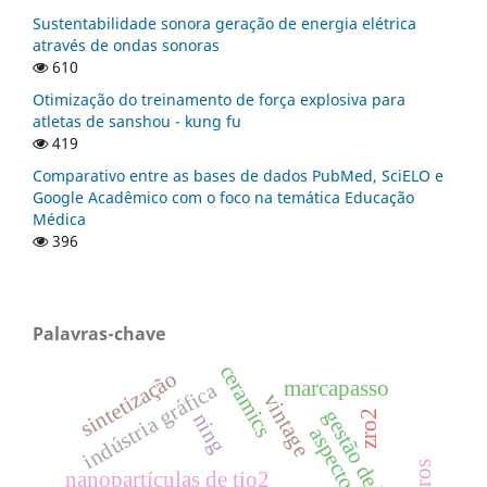
Sustentabilidade sonora geração de energia elétrica
através de ondas sonoras
610
Otimização do treinamento de força explosiva para
atletas de sanshou - kung fu
419
Comparativo entre as bases de dados PubMed, SciELO e
Google Acadêmico com o foco na temática Educação
Médica
396
Palavras-chave
ceramics
sintetização
marcapasso
indústria gráfica
vintage
gestão de bacias
zro2
ning
nanopartículas de tio2