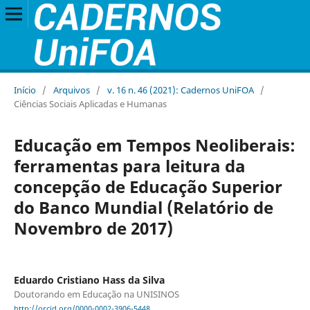
Início
/
Arquivos
/
v. 16 n. 46 (2021): Cadernos UniFOA
/
Ciências Sociais Aplicadas e Humanas
Educação em Tempos Neoliberais:
ferramentas para leitura da
concepção de Educação Superior
do Banco Mundial (Relatório de
Novembro de 2017)
Eduardo Cristiano Hass da Silva
Doutorando em Educação na UNISINOS
http://orcid.org/0000-0002-3906-5448