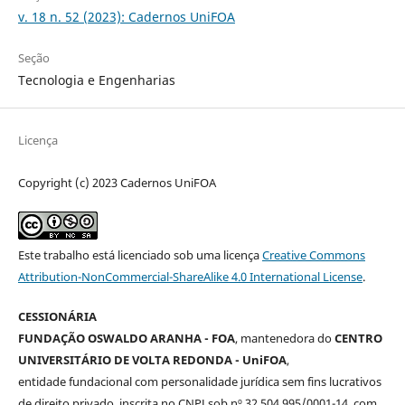
v. 18 n. 52 (2023): Cadernos UniFOA
Seção
Tecnologia e Engenharias
Licença
Copyright (c) 2023 Cadernos UniFOA
Este trabalho está licenciado sob uma licença
Creative Commons
Attribution-NonCommercial-ShareAlike 4.0 International License
.
CESSIONÁRIA
FUNDAÇÃO OSWALDO ARANHA - FOA
, mantenedora do
CENTRO
UNIVERSITÁRIO DE VOLTA REDONDA - UniFOA
,
entidade fundacional com personalidade jurídica sem fins lucrativos
de direito privado, inscrita no CNPJ sob nº 32.504.995/0001-14, com