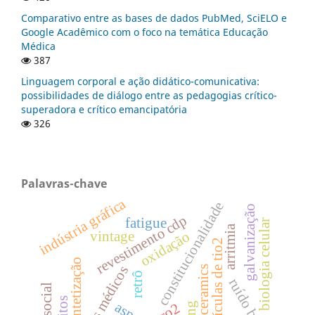
Comparativo entre as bases de dados PubMed, SciELO e
Google Acadêmico com o foco na temática Educação
Médica
387
Linguagem corporal e ação didático-comunicativa:
possibilidades de diálogo entre as pedagogias crítico-
superadora e crítico emancipatória
326
Palavras-chave
indústria gráfica
constitucionalidade
galvanização
revestimento cdp
fatigue
biologia celular
arritmia
oxidação
vintage
nanopartículas de tio2
sintetização
aspectos médicos
ceramics
retrô
ruído branco
zro2
ning