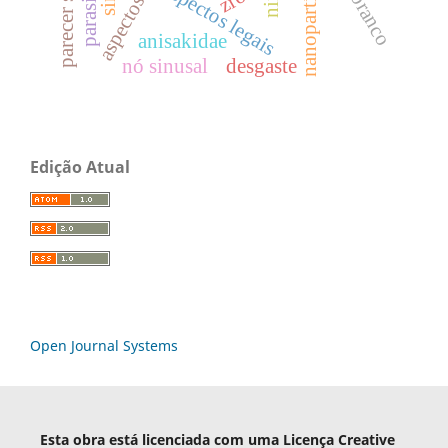
parecer social
parasitos
aspectos legais
anisakidae
nó sinusal
desgaste
Edição Atual
Open Journal Systems
Esta obra está licenciada com uma Licença Creative