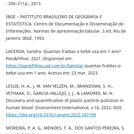
, 206–211p., 2013.
IBGE – INSTITUTO BRASILEIRO DE GEOGRAFIA E
ESTATÍSTICA. Centro de Documentação e Disseminação de
Informações. Normas de apresentação tabular. 3.ed. Rio de
Janeiro: IBGE, 1993.
LACERDA, Sandra. Quantas fraldas o bebê usa em 1 ano?
Pais&Filhos. 2021. Disponível em:
https://paisefilhos.uol.com.br/familia/
quantas-fraldas-o-
bebe-usa-em-1-ano. Acesso em: 23 mar. 2023.
LESLIE, H. A., J. M. VAN VELZEN, M., BRANDSMA, S. H.,
VETHAAK, D., GARCIA-VALLEJO, J. J., & LAMOREE, M. H.
Discovery and quantification of plastic particle pollution in
human blood. Environment International, v.16, 2022. DOI:
https://doi.org/10.1016/j.envint.2022.107199
MOREIRA, P. A. G., MENDES, T. A., DOS SANTOS PEREIRA, S.