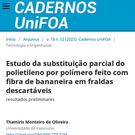
Início
/
Arquivos
/
v. 18 n. 52 (2023): Cadernos UniFOA
/
Tecnologia e Engenharias
Estudo da substituição parcial do
polietileno por polímero feito com
fibra de bananeira em fraldas
descartáveis
resultados preliminares
Thamiris Monteiro de Oliveira
Universidade de Vassouras
https://orcid.org/0009-0005-7705-0254