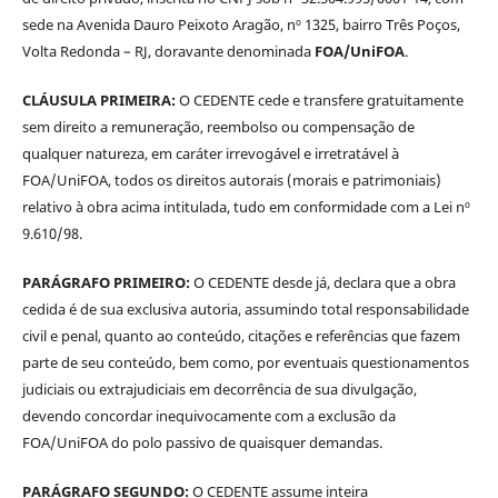
sede na Avenida Dauro Peixoto Aragão, nº 1325, bairro Três Poços,
Volta Redonda – RJ, doravante denominada
FOA/UniFOA
.
CLÁUSULA PRIMEIRA:
O CEDENTE cede e transfere gratuitamente
sem direito a remuneração, reembolso ou compensação de
qualquer natureza, em caráter irrevogável e irretratável à
FOA/UniFOA, todos os direitos autorais (morais e patrimoniais)
relativo à obra acima intitulada, tudo em conformidade com a Lei nº
9.610/98.
PARÁGRAFO PRIMEIRO:
O CEDENTE desde já, declara que a obra
cedida é de sua exclusiva autoria, assumindo total responsabilidade
civil e penal, quanto ao conteúdo, citações e referências que fazem
parte de seu conteúdo, bem como, por eventuais questionamentos
judiciais ou extrajudiciais em decorrência de sua divulgação,
devendo concordar inequivocamente com a exclusão da
FOA/UniFOA do polo passivo de quaisquer demandas.
PARÁGRAFO SEGUNDO:
O CEDENTE assume inteira