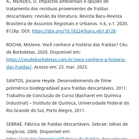
A., MENDES, D. Impactos ambientais e opções de
tratamento dos resíduos provenientes de fraldas
descartáveis: revisão da literatura. Revista Baru-Revista
Brasileira de Assuntos Regionais e Urbanos. n.6, v.1. 2020.
8128p. DOI:
https://doi.org/10.18224/baru.v6i1.8128
ROCHA, Mislene. Você conhece a história das fraldas? Céu
de Borboletas. 2020. Disponível em:
https://ceudeborboletas.com.br/voce-conhece-a-historia-
das-fraldas/
. Acesso em: 23. mar. 2023.
SANTOS, Josiane Heyde. Desenvolvimento de filme
polimérico biodegradável para fraldas descartáveis. 2011.
Trabalho de Conclusão de Curso (Bacharel em Química
Industrial) – Instituto de Química, Universidade Federal do
Rio Grande do Sul, Porto Alegre, 2011.
SEBRAE. Fábrica de fraldas descartáveis. Sebrae: idéias de
negócios. 2006. Disponível em:
https://silo.tips/download/fabrica-de-fraldas-descartaveis
.