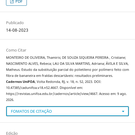
PDF
Publicado
14-08-2023
Como Citar
MONTEIRO DE OLIVEIRA, Thamiris; DE SOUZA SIQUEIRA PEREIRA , Cristiane;
NASCIMENTO ALVES, Rebeca; LAU DA SILVA MARTINS, Adriana; ÁVILA E SILVA,
Matheus. Estudo da substituição parcial do polietileno por polímero feito com
fibra de bananeira em fraldas descartáveis: resultados preliminares.
Cadernos UniFOA
, Volta Redonda, RJ, v. 18, n. 52, 2023. DOI:
10.47385/cadunifoa.v18.n52.4667. Disponível em:
https://revistas.unifoa.edu.br/cadernos/article/view/4667. Acesso em: 9 ago.
2026.
FOMATOS DE CITAÇÃO
Edição