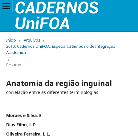
Início
/
Arquivos
/
2010: Cadernos UniFOA: Especial III Simpósio de Integração
Acadêmica
/
Resumo
Anatomia da região inguinal
correlação entre as diferentes terminologias
Moraes e Silva, E
Dias Filho, L P
Oliveira Ferreira, L L.