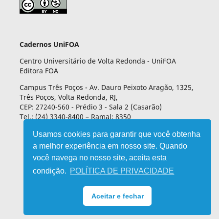
Cadernos UniFOA
Centro Universitário de Volta Redonda - UniFOA
Editora FOA
Campus Três Poços - Av. Dauro Peixoto Aragão, 1325,
Três Poços, Volta Redonda, RJ,
CEP: 27240-560 - Prédio 3 - Sala 2 (Casarão)
Tel.: (24) 3340-8400 – Ramal: 8350
Usamos cookies para garantir que você obtenha
a melhor experiência em nosso site. Quando
você navega no nosso site, aceita esta
condição.
POLÍTICA DE PRIVACIDADE
Aceitar e fechar