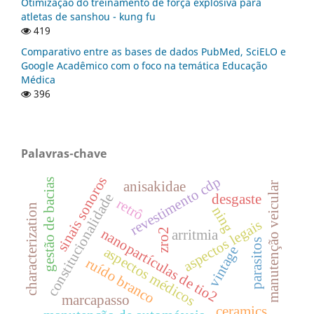
Otimização do treinamento de força explosiva para
atletas de sanshou - kung fu
419
Comparativo entre as bases de dados PubMed, SciELO e
Google Acadêmico com o foco na temática Educação
Médica
396
Palavras-chave
sinais sonoros
revestimento cdp
gestão de bacias
anisakidae
manutenção veicular
constitucionalidade
desgaste
retrô
characterization
ning
aspectos legais
nanopartículas de tio2
zro2
arritmia
parasitos
vintage
aspectos médicos
ruído branco
marcapasso
ceramics