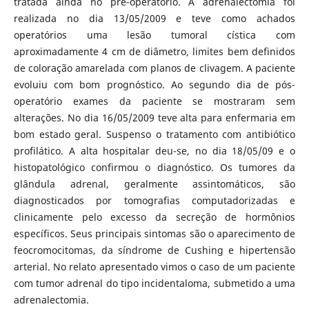
tratada ainda no pré-operatório. A adrenalectomia foi
realizada no dia 13/05/2009 e teve como achados
operatórios uma lesão tumoral cística com
aproximadamente 4 cm de diâmetro, limites bem definidos
de coloração amarelada com planos de clivagem. A paciente
evoluiu com bom prognóstico. Ao segundo dia de pós-
operatório exames da paciente se mostraram sem
alterações. No dia 16/05/2009 teve alta para enfermaria em
bom estado geral. Suspenso o tratamento com antibiótico
profilático. A alta hospitalar deu-se, no dia 18/05/09 e o
histopatológico confirmou o diagnóstico. Os tumores da
glândula adrenal, geralmente assintomáticos, são
diagnosticados por tomografias computadorizadas e
clinicamente pelo excesso da secreção de hormônios
específicos. Seus principais sintomas são o aparecimento de
feocromocitomas, da síndrome de Cushing e hipertensão
arterial. No relato apresentado vimos o caso de um paciente
com tumor adrenal do tipo incidentaloma, submetido a uma
adrenalectomia.