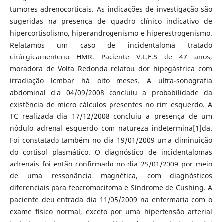
tumores adrenocorticais. As indicações de investigação são
sugeridas na presença de quadro clínico indicativo de
hipercortisolismo, hiperandrogenismo e hiperestrogenismo.
Relatamos um caso de incidentaloma tratado
cirúrgicamenteno HMR. Paciente V.L.F.S de 47 anos,
moradora de Volta Redonda relatou dor hipogástrica com
irradiação lombar há oito meses. A ultra-sonografia
abdominal dia 04/09/2008 concluiu a probabilidade da
existência de micro cálculos presentes no rim esquerdo. A
TC realizada dia 17/12/2008 concluiu a presença de um
nódulo adrenal esquerdo com natureza indetermina[1]da.
Foi constatado também no dia 19/01/2009 uma diminuição
do cortisol plasmático. O diagnóstico de incidentalomas
adrenais foi então confirmado no dia 25/01/2009 por meio
de uma ressonância magnética, com diagnósticos
diferenciais para feocromocitoma e Síndrome de Cushing. A
paciente deu entrada dia 11/05/2009 na enfermaria com o
exame físico normal, exceto por uma hipertensão arterial