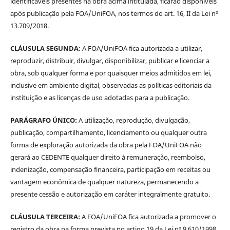
identificáveis presentes na obra acima intitulada, ficarão disponíveis
após publicação pela FOA/UniFOA, nos termos do art. 16, II da Lei nº
13.709/2018.
CLÁUSULA SEGUNDA
: A FOA/UniFOA fica autorizada a utilizar,
reproduzir, distribuir, divulgar, disponibilizar, publicar e licenciar a
obra, sob qualquer forma e por quaisquer meios admitidos em lei,
inclusive em ambiente digital, observadas as políticas editoriais da
instituição e as licenças de uso adotadas para a publicação.
PARÁGRAFO ÚNICO:
A utilização, reprodução, divulgação,
publicação, compartilhamento, licenciamento ou qualquer outra
forma de exploração autorizada da obra pela FOA/UniFOA não
gerará ao CEDENTE qualquer direito à remuneração, reembolso,
indenização, compensação financeira, participação em receitas ou
vantagem econômica de qualquer natureza, permanecendo a
presente cessão e autorização em caráter integralmente gratuito.
CLÁUSULA TERCEIRA:
A FOA/UniFOA fica autorizada a promover o
registro da obra na forma prevista no artigo 19 da Lei nº 9.610/1998,