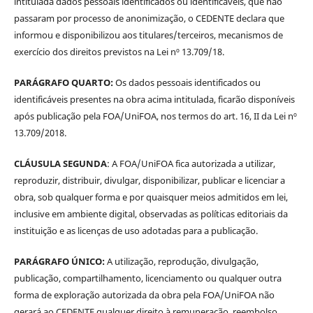
intitulada dados pessoais identificados ou identificáveis, que não
passaram por processo de anonimização, o CEDENTE declara que
informou e disponibilizou aos titulares/terceiros, mecanismos de
exercício dos direitos previstos na Lei nº 13.709/18.
PARÁGRAFO QUARTO:
Os dados pessoais identificados ou
identificáveis presentes na obra acima intitulada, ficarão disponíveis
após publicação pela FOA/UniFOA, nos termos do art. 16, II da Lei nº
13.709/2018.
CLÁUSULA SEGUNDA
: A FOA/UniFOA fica autorizada a utilizar,
reproduzir, distribuir, divulgar, disponibilizar, publicar e licenciar a
obra, sob qualquer forma e por quaisquer meios admitidos em lei,
inclusive em ambiente digital, observadas as políticas editoriais da
instituição e as licenças de uso adotadas para a publicação.
PARÁGRAFO ÚNICO:
A utilização, reprodução, divulgação,
publicação, compartilhamento, licenciamento ou qualquer outra
forma de exploração autorizada da obra pela FOA/UniFOA não
gerará ao CEDENTE qualquer direito à remuneração, reembolso,