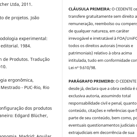
cher Ltda, 2011.
CLÁUSULA PRIMEIRA:
O CEDENTE ce
transfere gratuitamente sem direito 
o de projetos. João
remuneração, reembolso ou compen
de qualquer natureza, em caráter
irrevogável e irretratável à FOA/UniF
odologia experimental:
todos os direitos autorais (morais e
editorial. 1984.
patrimoniais) relativo à obra acima
gn de Produtos. Tradução
intitulada, tudo em conformidade co
010.
Lei nº 9.610/98.
ogia ergonômica,
PARÁGRAFO PRIMEIRO:
O CEDENTE
Mestrado - PUC-Rio, Rio
desde já, declara que a obra cedida é 
exclusiva autoria, assumindo total
responsabilidade civil e penal, quanto
onfiguração dos produtos
conteúdo, citações e referências que
aneiro: Edgard Blücher,
parte de seu conteúdo, bem como, p
eventuais questionamentos judiciais 
extrajudiciais em decorrência de sua
onomia. Madrid: Aguilar,