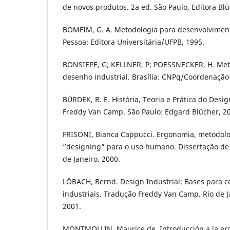
de novos produtos. 2a ed. São Paulo, Editora Blü
BOMFIM, G. A. Metodologia para desenvolviment
Pessoa: Editora Universitária/UFPB, 1995.
BONSIEPE, G; KELLNER, P; POESSNECKER, H. Met
desenho industrial. Brasília: CNPq/Coordenação 
BÜRDEK, B. E. História, Teoria e Prática do Desi
Freddy Van Camp. São Paulo: Edgard Blücher, 2
FRISONI, Bianca Cappucci. Ergonomia, metodol
“designing” para o uso humano. Dissertação de 
de Janeiro. 2000.
LÖBACH, Bernd. Design Industrial: Bases para c
industriais. Tradução Freddy Van Camp. Rio de J
2001.
MONTMOLLIN, Maurice de. Introducción a la erg