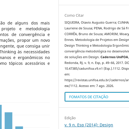
Como Citar
isão de alguns dos mais
SIQUEIRA, Otavio Augusto Guerra; CUNHA
projeto e metodologia
Lauriene de Sousa; PENA, Rodrigo de Sá Fr
ontos de convergência e
CORRÊA, Bruno de Souza; AMORIM, Moacy
ormações, propor um novo
Ennes. Metodologia de Projetos em Design
ngente, que consiga unir
Design Thinking e Metodologia Ergonômic
 Thinking às necessidades
convergência metodológica no desenvolv
umanos e ergonômicos no
de soluções em Design.
Cadernos UniFOA
mo tópicos acessórios e
Redonda, RJ, v. 9, n. Esp, p. 49–66, 2017. DO
10.47385/cadunifoa.v9.n1 (Esp.).1112. Disp
em:
https://revistas.unifoa.edu.br/cadernos/art
ew/1112. Acesso em: 7 ago. 2026.
FOMATOS DE CITAÇÃO
Edição
v. 9 n. Esp (2014): Design