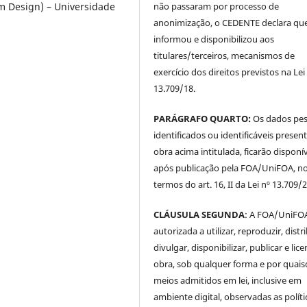
não passaram por processo de
m Design) – Universidade
anonimização, o CEDENTE declara qu
informou e disponibilizou aos
titulares/terceiros, mecanismos de
exercício dos direitos previstos na Lei
13.709/18.
PARÁGRAFO QUARTO:
Os dados pes
identificados ou identificáveis presen
obra acima intitulada, ficarão disponí
após publicação pela FOA/UniFOA, n
termos do art. 16, II da Lei nº 13.709/
CLÁUSULA SEGUNDA
: A FOA/UniFOA
autorizada a utilizar, reproduzir, distri
divulgar, disponibilizar, publicar e lice
obra, sob qualquer forma e por quai
meios admitidos em lei, inclusive em
ambiente digital, observadas as políti