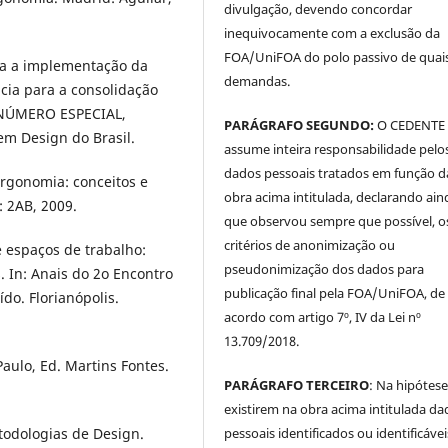
divulgação, devendo concordar
inequivocamente com a exclusão da
FOA/UniFOA do polo passivo de quai
a a implementação da
demandas.
ia para a consolidação
 NÚMERO ESPECIAL,
PARÁGRAFO SEGUNDO:
O CEDENTE
em Design do Brasil.
assume inteira responsabilidade pelo
dados pessoais tratados em função d
gonomia: conceitos e
obra acima intitulada, declarando ain
s: 2AB, 2009.
que observou sempre que possível, o
critérios de anonimização ou
 espaços de trabalho:
pseudonimização dos dados para
 In: Anais do 2o Encontro
publicação final pela FOA/UniFOA, de
do. Florianópolis.
acordo com artigo 7º, IV da Lei nº
13.709/2018.
aulo, Ed. Martins Fontes.
PARÁGRAFO TERCEIRO
: Na hipótese
existirem na obra acima intitulada da
pessoais identificados ou identificávei
odologias de Design.