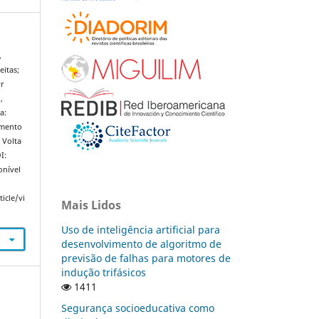
,
eitas;
r
,
a:
imento
, Volta
I:
onível
icle/vi
Mais Lidos
Uso de inteligência artificial para
desenvolvimento de algoritmo de
previsão de falhas para motores de
indução trifásicos
1411
Segurança socioeducativa como