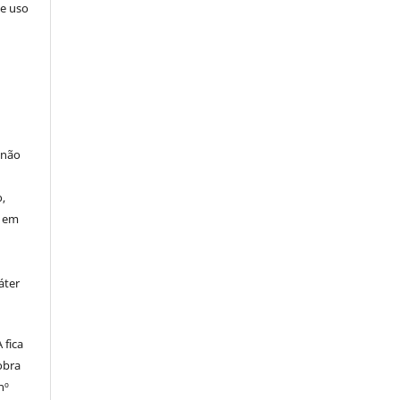
de uso
 não
à
,
o em
áter
fica
obra
nº