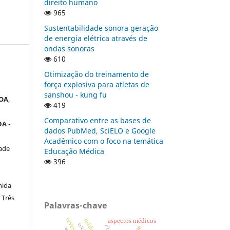
direito humano
965
Sustentabilidade sonora geração
de energia elétrica através de
ondas sonoras
610
Otimização do treinamento de
força explosiva para atletas de
sanshou - kung fu
OA
,
419
Comparativo entre as bases de
A -
dados PubMed, SciELO e Google
Acadêmico com o foco na temática
ade
Educação Médica
396
nida
 Três
Palavras-chave
aspectos médicos