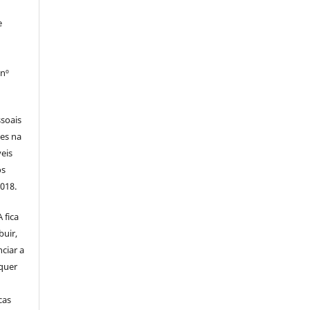
e
 nº
soais
tes na
veis
os
2018.
 fica
buir,
nciar a
squer
cas